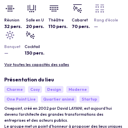
Réunion
Salle en U
Théâtre
Cabaret
Rang d'école
32 pers.
20 pers.
110 pers.
70 pers.
—
Banquet
Cocktail
—
130 pers.
Voir toutes les capacités des salles
Présentation du lieu
Charme
Cosy
Design
Moderne
One Point Live
Quartier animé
Startup
Onepoint, créé en 2002 par David LAYANI, est aujourd’hui
devenu l’architecte des grandes transformations des
entreprises et des acteurs publics.
Le groupe met un point d’honneur à proposer des lieux uniques