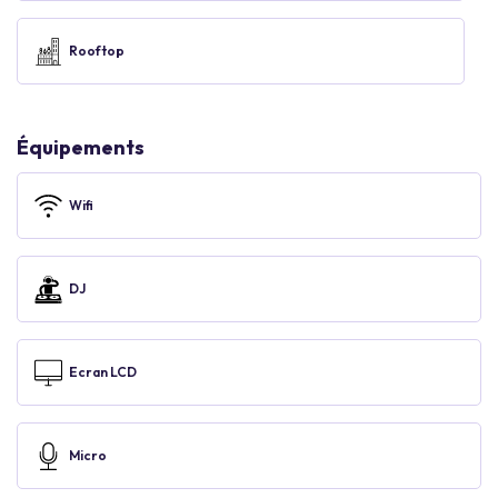
Rooftop
Équipements
Wifi
DJ
Ecran LCD
Micro