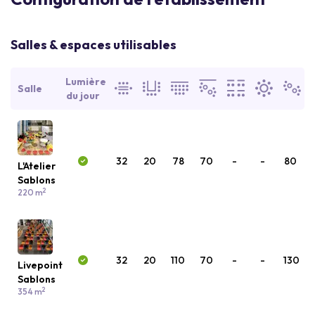
Salles & espaces utilisables
Lumière
Salle
du jour
32
20
78
70
-
-
80
L'Atelier
Sablons
2
220 m
32
20
110
70
-
-
130
Livepoint
Sablons
2
354 m