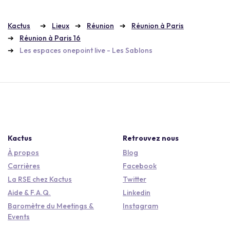
Kactus
Lieux
Réunion
Réunion à Paris
Réunion à Paris 16
Les espaces onepoint live - Les Sablons
Kactus
Retrouvez nous
À propos
Blog
Carrières
Facebook
La RSE chez Kactus
Twitter
Aide & F.A.Q.
Linkedin
Baromètre du Meetings &
Instagram
Events