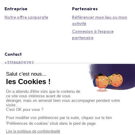
Entreprise
Partenaires
Notre offre corporate
Référencer mon lieu ou mon
activité
Connexion à l'espace
partenaire
Contact
+33184809292
hello@kactus.com
Copyright © 2026 Kactus Tous droits réservés
Conditions générales d'utilisation
Mentions légales
Signaler un contenu
Politique de confidentialité
Accessibilité : non conforme