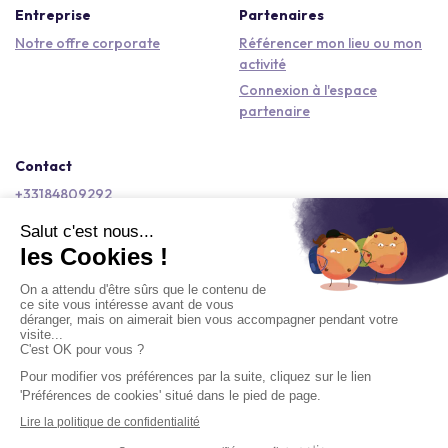
Entreprise
Partenaires
Notre offre corporate
Référencer mon lieu ou mon
activité
Connexion à l'espace
partenaire
Contact
+33184809292
hello@kactus.com
Copyright © 2026 Kactus Tous droits réservés
Conditions générales d'utilisation
Mentions légales
Signaler un contenu
Politique de confidentialité
Accessibilité : non conforme