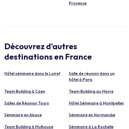
Provence
Découvrez d'autres
destinations en France
Hôtel séminaire dans le Loiret
Salle de réunion dans un
hôtel à Paris
Team Building à Caen
Team Building au Havre
Salles de Réunion Tours
Hôtel Séminaire à Montpellier
Séminaire en Alsace
Séminaire en Normandie
Team Building à Mulhouse
Séminaire à La Rochelle