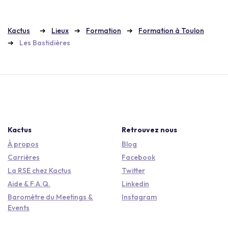
Kactus
Lieux
Formation
Formation à Toulon
Les Bastidières
Kactus
Retrouvez nous
À propos
Blog
Carrières
Facebook
La RSE chez Kactus
Twitter
Aide & F.A.Q.
Linkedin
Baromètre du Meetings &
Instagram
Events