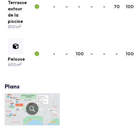
Terrasse
-
-
-
-
-
70
100
autour
de la
piscine
2
300 m
-
-
100
-
-
-
100
Pelouse
2
400 m
Plans