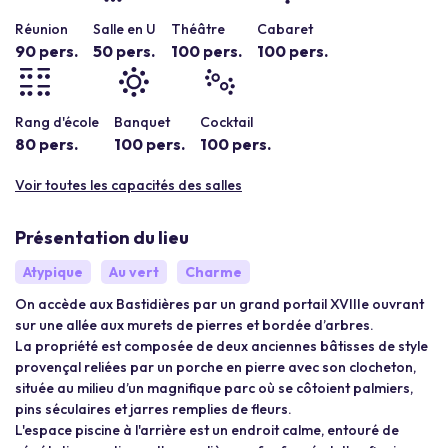
Réunion
Salle en U
Théâtre
Cabaret
90 pers.
50 pers.
100 pers.
100 pers.
Rang d'école
Banquet
Cocktail
80 pers.
100 pers.
100 pers.
Voir toutes les capacités des salles
Présentation du lieu
Atypique
Au vert
Charme
On accède aux Bastidières par un grand portail XVIIIe ouvrant
sur une allée aux murets de pierres et bordée d’arbres.
La propriété est composée de deux anciennes bâtisses de style
provençal reliées par un porche en pierre avec son clocheton,
située au milieu d’un magnifique parc où se côtoient palmiers,
pins séculaires et jarres remplies de fleurs.
L'espace piscine à l'arrière est un endroit calme, entouré de