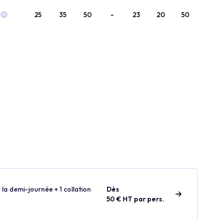
25
35
50
-
23
20
50
 la demi-journée + 1 collation
Dès
50 € HT par pers.