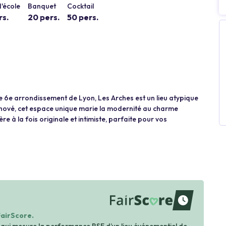
'école
Banquet
Cocktail
rs.
20 pers.
50 pers.
le 6e arrondissement de Lyon, Les Arches est un lieu atypique
ové, cet espace unique marie la modernité au charme
 à la fois originale et intimiste, parfaite pour vos
waiting
FairScore.