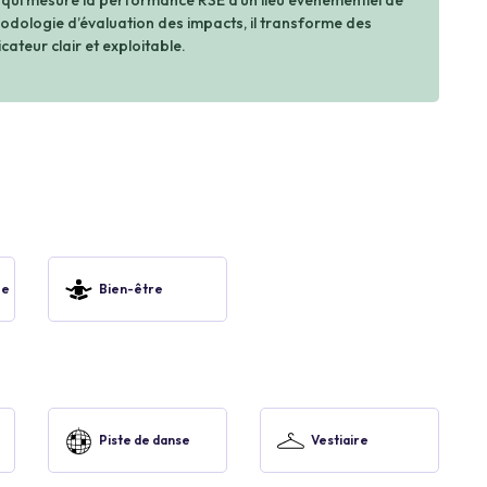
 qui mesure la performance RSE d’un lieu événementiel de
dologie d’évaluation des impacts, il transforme des
cateur clair et exploitable.
ue
Bien-être
Piste de danse
Vestiaire