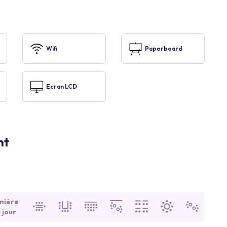
Wifi
Paperboard
Ecran LCD
nt
mière
 jour