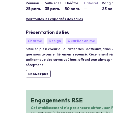
Réunion
Salle en U
Théâtre
Cabaret
Rang d
25 pers.
35 pers.
50 pers.
—
23 pe
Voir toutes les capacités des salles
Présentation du lieu
Charme
Design
Quartier animé
Situé en plein coeur du quartier des Brotteaux, dans 
que nous avons entièrement repensé. Récemment rén
authentique des caves voûtées, offrant une atmosphère
réceptions.
En savoir plus
Engagements RSE
Cet établissement n'a pas encore obtenu son 