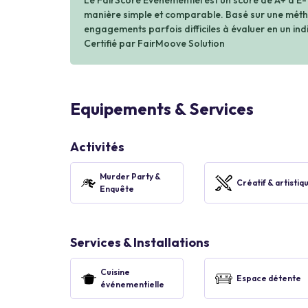
Le FairScore Événementiel est un score de A+ à E-
manière simple et comparable. Basé sur une métho
engagements parfois difficiles à évaluer en un indi
Certifié par FairMoove Solution
Equipements & Services
Activités
Murder Party &
Créatif & artistiq
Enquête
Services & Installations
Cuisine
Espace détente
événementielle