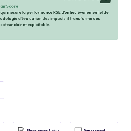
FairScore.
 qui mesure la performance RSE d’un lieu événementiel de
dologie d’évaluation des impacts, il transforme des
cateur clair et exploitable.
Blocs-notes & stylo
Paperboard