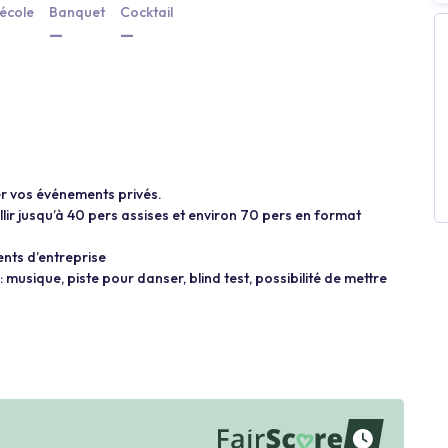
école
Banquet
Cocktail
—
—
er vos événements privés.
illir jusqu’à 40 pers assises et environ 70 pers en format
nts d’entreprise
musique, piste pour danser, blind test, possibilité de mettre
waiting