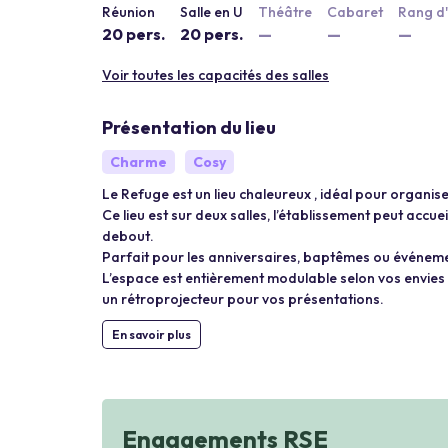
Réunion
Salle en U
Théâtre
Cabaret
Rang d'
20 pers.
20 pers.
—
—
—
Voir toutes les capacités des salles
Présentation du lieu
Charme
Cosy
Le Refuge est un lieu chaleureux , idéal pour organis
Ce lieu est sur deux salles, l’établissement peut accue
debout.
Parfait pour les anniversaires, baptêmes ou événeme
L’espace est entièrement modulable selon vos envies : 
un rétroprojecteur pour vos présentations.
En savoir plus
Engagements RSE