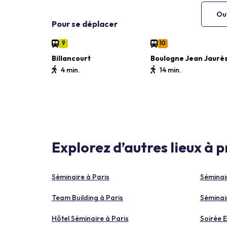
Ouv
Pour se déplacer
9
10
Billancourt
Boulogne Jean Jaurè
4 min.
14 min.
Explorez d’autres lieux à 
Séminaire à Paris
Séminai
Team Building à Paris
Séminai
Hôtel Séminaire à Paris
Soirée E