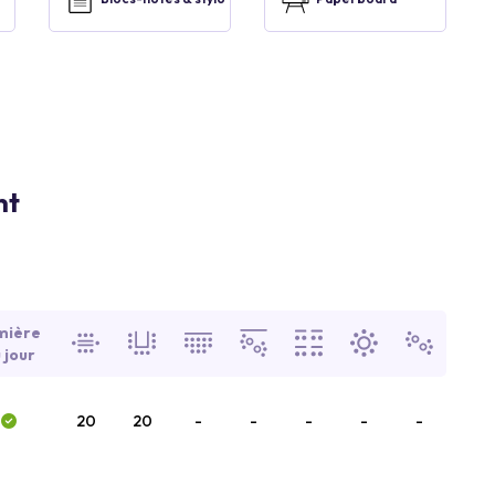
nt
mière
 jour
20
20
-
-
-
-
-