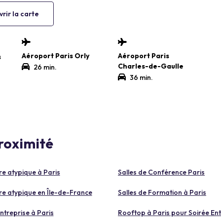
rir la carte
Aéroport Paris Orly
Aéroport Paris
s
Charles-de-Gaulle
26 min.
36 min.
proximité
re atypique à Paris
Salles de Conférence Paris
re atypique en Île-de-France
Salles de Formation à Paris
ntreprise à Paris
Rooftop à Paris pour Soirée Ent