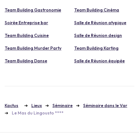
Team Building Gastronomie
Team Building Cinéma
Soirée Entreprise bar
Salle de Réunion atypique
Team Building Cuisine
Salle de Réunion design
Team Building Murder Party
Team Building Karting
Team Building Danse
Salle de Réunion équipée
Kactus
Lieux
Séminaire
Séminaire dans le Var
Le Mas du Lingousto ****