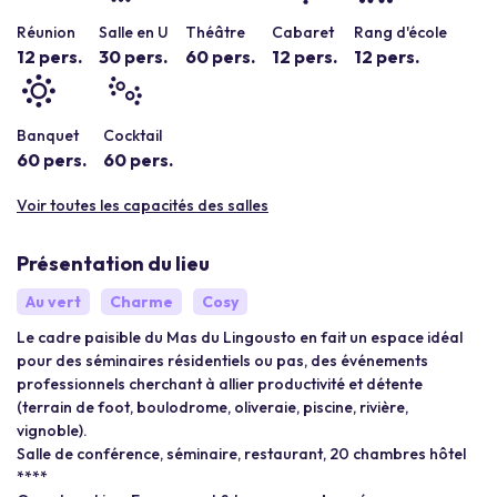
Réunion
Salle en U
Théâtre
Cabaret
Rang d'école
12 pers.
30 pers.
60 pers.
12 pers.
12 pers.
Banquet
Cocktail
60 pers.
60 pers.
Voir toutes les capacités des salles
Présentation du lieu
Au vert
Charme
Cosy
Le cadre paisible du Mas du Lingousto en fait un espace idéal
pour des séminaires résidentiels ou pas, des événements
professionnels cherchant à allier productivité et détente
(terrain de foot, boulodrome, oliveraie, piscine, rivière,
vignoble).
Salle de conférence, séminaire, restaurant, 20 chambres hôtel
****