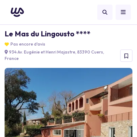
Le Mas du Lingousto ****
Pas encore d'avis
934 Av. Eugénie et Henri Majastre, 83390 Cuers,
France