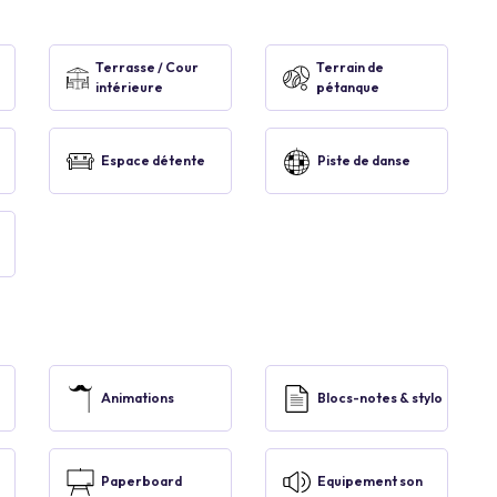
Terrasse / Cour
Terrain de
intérieure
pétanque
Espace détente
Piste de danse
Animations
Blocs-notes & stylo
Paperboard
Equipement son