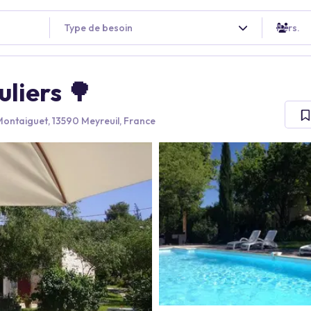
Type de besoin
Pers.
liers 🌳
ontaiguet, 13590 Meyreuil, France