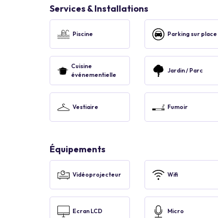
Services & Installations
Piscine
Parking sur place
Cuisine
Jardin / Parc
événementielle
Vestiaire
Fumoir
Équipements
Vidéoprojecteur
Wifi
Ecran LCD
Micro