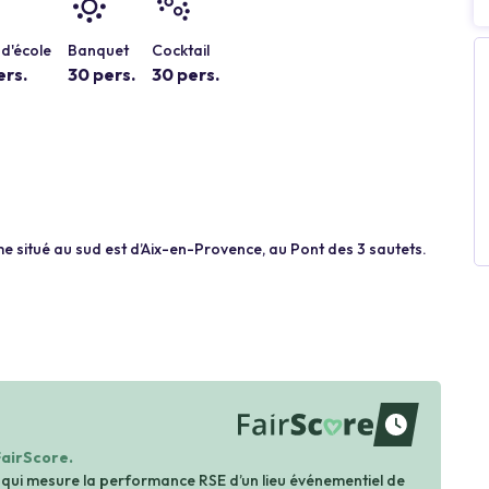
d'école
Banquet
Cocktail
ers.
30 pers.
30 pers.
e situé au sud est d’Aix-en-Provence, au Pont des 3 sautets.
waiting
FairScore.
 qui mesure la performance RSE d’un lieu événementiel de