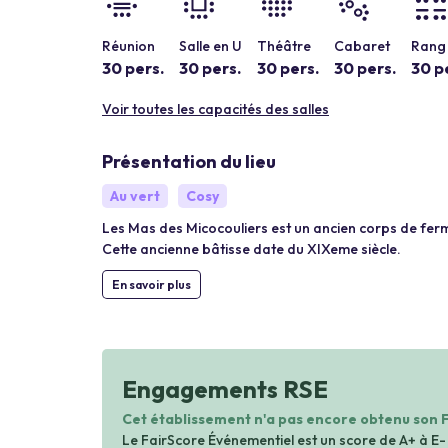
Réunion
Salle en U
Théâtre
Cabaret
Rang 
30 pers.
30 pers.
30 pers.
30 pers.
30 p
Voir toutes les capacités des salles
Présentation du lieu
Au vert
Cosy
Les Mas des Micocouliers est un ancien corps de ferm
Cette ancienne bâtisse date du XIXeme siècle.
En savoir plus
Engagements RSE
Cet établissement n'a pas encore obtenu son 
Le FairScore Événementiel est un score de A+ à E-