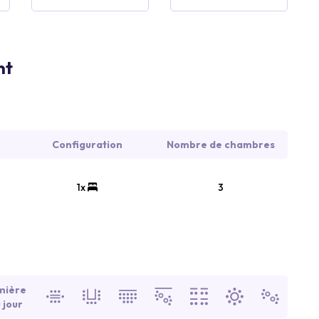
nt
Configuration
Nombre de chambres
1x
3
mière
 jour