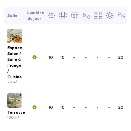
Lumière
Salle
du jour
Espace
Salon /
10
10
-
-
-
-
20
Salle à
manger
/
Cuisine
2
70 m
10
10
-
-
-
-
20
Terrasse
2
100 m