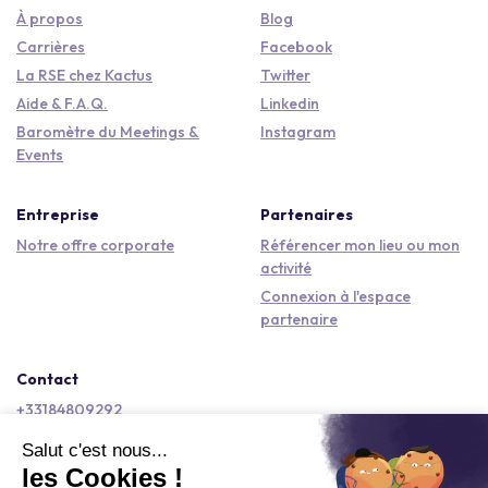
À propos
Blog
Carrières
Facebook
La RSE chez Kactus
Twitter
Aide & F.A.Q.
Linkedin
Baromètre du Meetings &
Instagram
Events
Entreprise
Partenaires
Notre offre corporate
Référencer mon lieu ou mon
activité
Connexion à l'espace
partenaire
Contact
+33184809292
hello@kactus.com