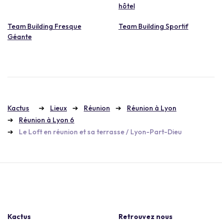
hôtel
Team Building Fresque
Team Building Sportif
Géante
Kactus
Lieux
Réunion
Réunion à Lyon
Réunion à Lyon 6
Le Loft en réunion et sa terrasse / Lyon-Part-Dieu
Kactus
Retrouvez nous