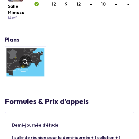
12
9
12
-
10
-
-
Salle
Mimosa
2
14 m
Plans
Formules & Prix d’appels
Demi-journée d’étude
1 salle de réunion pour la demi-journée + 1 collation + 1