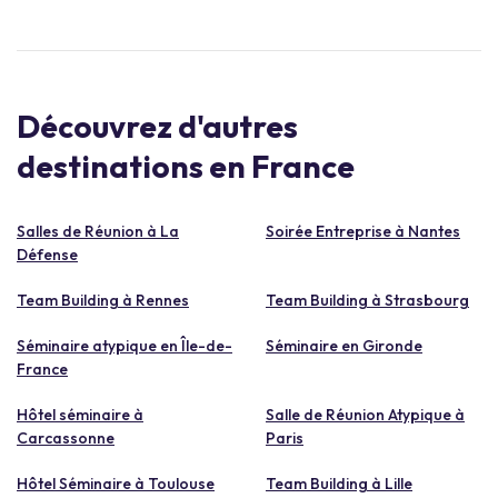
Découvrez d'autres
destinations en France
Salles de Réunion à La
Soirée Entreprise à Nantes
Défense
Team Building à Rennes
Team Building à Strasbourg
Séminaire atypique en Île-de-
Séminaire en Gironde
France
Hôtel séminaire à
Salle de Réunion Atypique à
Carcassonne
Paris
Hôtel Séminaire à Toulouse
Team Building à Lille