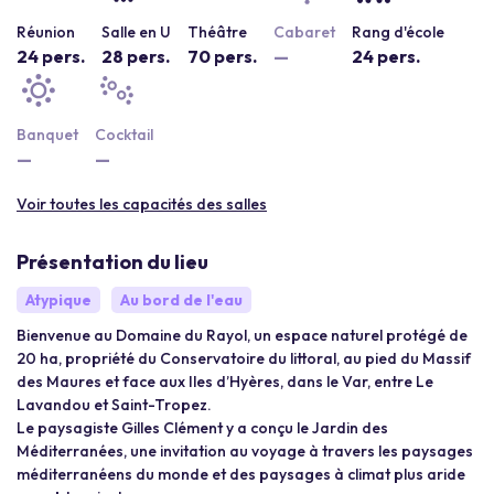
Réunion
Salle en U
Théâtre
Cabaret
Rang d'école
24 pers.
28 pers.
70 pers.
—
24 pers.
Banquet
Cocktail
—
—
Voir toutes les capacités des salles
Présentation du lieu
Atypique
Au bord de l'eau
Bienvenue au Domaine du Rayol, un espace naturel protégé de
20 ha, propriété du Conservatoire du littoral, au pied du Massif
des Maures et face aux Iles d’Hyères, dans le Var, entre Le
Lavandou et Saint-Tropez.
Le paysagiste Gilles Clément y a conçu le Jardin des
Méditerranées, une invitation au voyage à travers les paysages
méditerranéens du monde et des paysages à climat plus aride