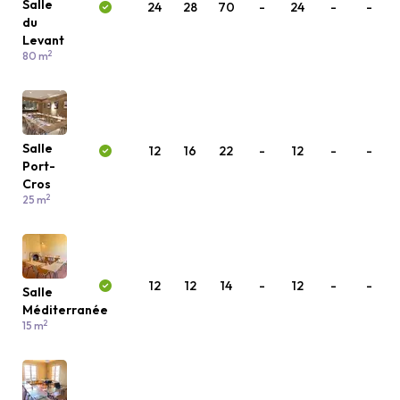
Salle
24
28
70
-
24
-
-
du
Levant
2
80 m
Salle
12
16
22
-
12
-
-
Port-
Cros
2
25 m
12
12
14
-
12
-
-
Salle
Méditerranée
2
15 m