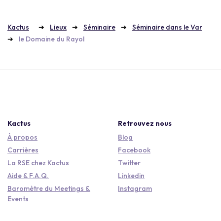
Kactus
Lieux
Séminaire
Séminaire dans le Var
le Domaine du Rayol
Kactus
Retrouvez nous
À propos
Blog
Carrières
Facebook
La RSE chez Kactus
Twitter
Aide & F.A.Q.
Linkedin
Baromètre du Meetings &
Instagram
Events