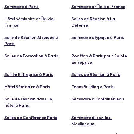
Séminaire à Paris
Séminaire en Île-de-France
Hôtel séminaire en Île-de-
Salles de Réunion à La
France
Défense
Salle de Réunion Atypique à
Séminaire atypique à Paris
Paris
Salles de Formation à Paris
Rooftop à Paris pour Soirée
Entreprise
Soirée Entreprise à Paris
Salles de Réunion à Paris
Hôtel Séminaire à Paris
Team Building à Paris
Salle de réunion dans un
Séminaire à Fontainebleau
hôtel à Paris
Salles de Conférence Paris
Séminaire à Issy-les-
Moulineaux