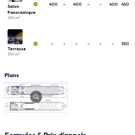
400
-
400
-
-
400
450
Salon
Panoramique
2
450 m
-
-
-
-
-
-
350
Terrasse
2
350 m
Plans