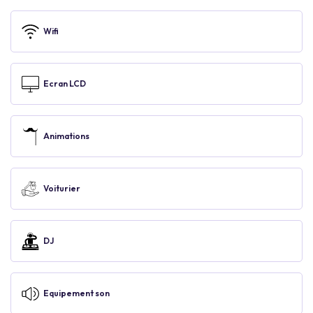
Wifi
Ecran LCD
Animations
Voiturier
DJ
Equipement son