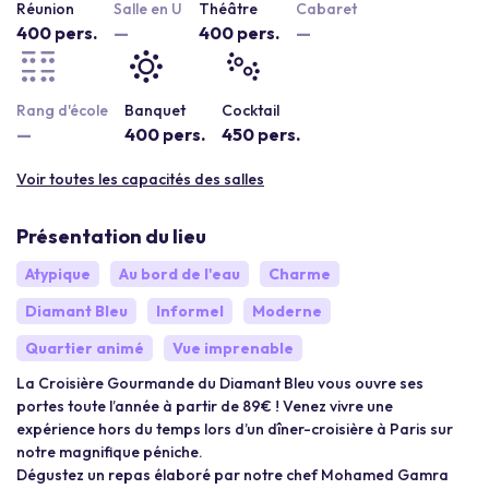
Réunion
Salle en U
Théâtre
Cabaret
400 pers.
—
400 pers.
—
Rang d'école
Banquet
Cocktail
—
400 pers.
450 pers.
Voir toutes les capacités des salles
Présentation du lieu
Atypique
Au bord de l'eau
Charme
Diamant Bleu
Informel
Moderne
Quartier animé
Vue imprenable
La Croisière Gourmande du Diamant Bleu vous ouvre ses
portes toute l’année à partir de 89€ ! Venez vivre une
expérience hors du temps lors d’un dîner-croisière à Paris sur
notre magnifique péniche.
Dégustez un repas élaboré par notre chef Mohamed Gamra