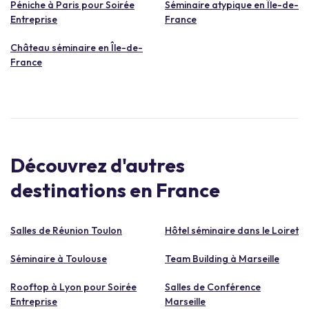
Péniche à Paris pour Soirée
Séminaire atypique en Île-de-
Entreprise
France
Château séminaire en Île-de-
France
Découvrez d'autres
destinations en France
Salles de Réunion Toulon
Hôtel séminaire dans le Loiret
Séminaire à Toulouse
Team Building à Marseille
Rooftop à Lyon pour Soirée
Salles de Conférence
Entreprise
Marseille