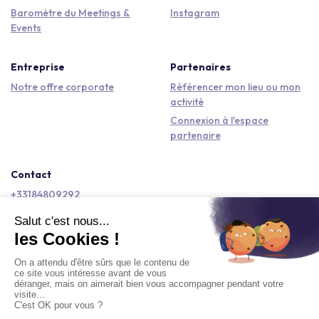
Baromètre du Meetings &
Instagram
Events
Entreprise
Partenaires
Notre offre corporate
Référencer mon lieu ou mon
activité
Connexion à l'espace
partenaire
Contact
+33184809292
hello@kactus.com
Copyright © 2026 Kactus Tous droits réservés
Conditions générales d'utilisation
Mentions légales
Signaler un contenu
Politique de confidentialité
Accessibilité : non conforme