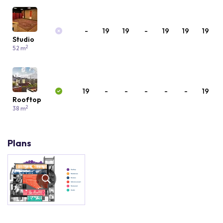
-
19
19
-
19
19
19
Studio
2
52 m
19
-
-
-
-
-
19
Rooftop
2
38 m
Plans