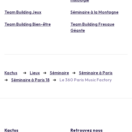
Team Building Jeux
Séminaire à la Montagne
Team Building Bien-être
Team Building Fresque
Géante
Kactus
Lieux
Séminaire
Séminaire à Paris
Séminaire à Paris 18
Le 360 Paris Music Factory
Kactus
Retrouvez nous