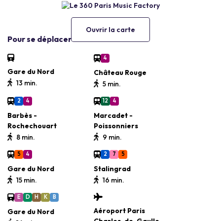
Ouvrir la carte
Pour se déplacer
4
Gare du Nord
Château Rouge
13 min.
5 min.
2
4
12
4
Barbès -
Marcadet -
Rochechouart
Poissonniers
8 min.
9 min.
5
4
2
7
5
Gare du Nord
Stalingrad
15 min.
16 min.
E
D
H
K
B
Aéroport Paris
Gare du Nord
Charles-de-Gaulle