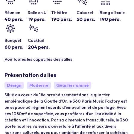
Réunion
Salle en U
Théâtre
Cabaret
Rang d'école
40 pers.
19 pers.
190 pers.
50 pers.
190 pers.
Banquet
Cocktail
60 pers.
204 pers.
Voir toutes les capacités des salles
Présentation du lieu
Design
Moderne
Quartier animé
Situé au coeur du 18e arrondissement dans le quartier
emblématique de la Goutte d’Or, le 360 Paris Music Factory est
un espace où règnent esprits d’innovation et de partage. Avec
ses 1080m² de superficie, vous profiterez d’un lieu dédié à la
création et l’innovation. Par sa dimension transculturelle, le 360
porte haut les valeurs d’ouverture à l’altérité et aux divers
horizons culturels, avec pour ambition de renforcer la cohésion