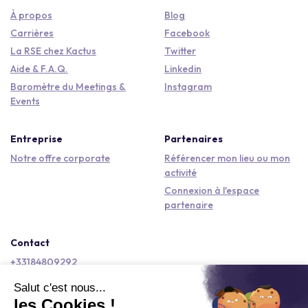
À propos
Blog
Carrières
Facebook
La RSE chez Kactus
Twitter
Aide & F.A.Q.
Linkedin
Baromètre du Meetings &
Instagram
Events
Entreprise
Partenaires
Notre offre corporate
Référencer mon lieu ou mon
activité
Connexion à l'espace
partenaire
Contact
+33184809292
hello@kactus.com