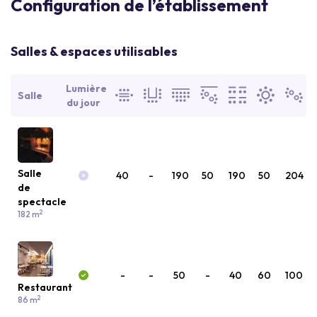
Configuration de l’établissement
Salles & espaces utilisables
Lumière
Salle
du jour
Salle
40
-
190
50
190
50
204
de
spectacle
2
182 m
-
-
50
-
40
60
100
Restaurant
2
86 m