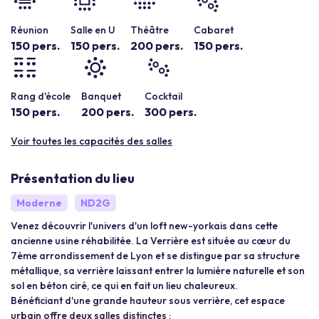
Réunion
Salle en U
Théâtre
Cabaret
150 pers.
150 pers.
200 pers.
150 pers.
Rang d'école
Banquet
Cocktail
150 pers.
200 pers.
300 pers.
Voir toutes les capacités des salles
Présentation du lieu
Moderne
ND2G
Venez découvrir l'univers d'un loft new-yorkais dans cette
ancienne usine réhabilitée. La Verrière est située au cœur du
7ème arrondissement de Lyon et se distingue par sa structure
métallique, sa verrière laissant entrer la lumière naturelle et son
sol en béton ciré, ce qui en fait un lieu chaleureux.
Bénéficiant d'une grande hauteur sous verrière, cet espace
urbain offre deux salles distinctes :