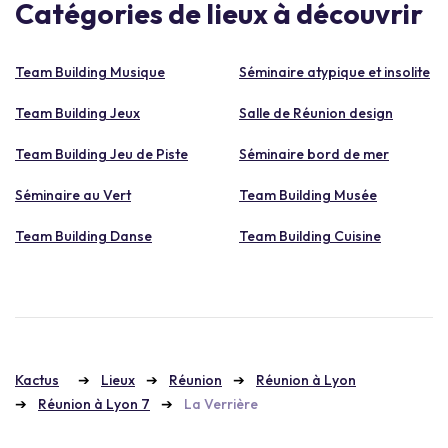
Catégories de lieux à découvrir
Team Building Musique
Séminaire atypique et insolite
Team Building Jeux
Salle de Réunion design
Team Building Jeu de Piste
Séminaire bord de mer
Séminaire au Vert
Team Building Musée
Team Building Danse
Team Building Cuisine
Kactus
Lieux
Réunion
Réunion à Lyon
Réunion à Lyon 7
La Verrière