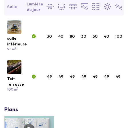
Lumière
Salle
du jour
30
40
80
30
50
40
100
salle
intérieure
2
95 m
49
49
49
49
49
49
49
Toit
terrasse
2
100 m
Plans