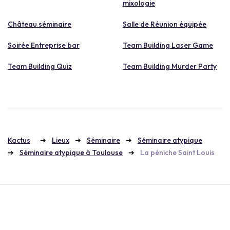
mixologie
Château séminaire
Salle de Réunion équipée
Soirée Entreprise bar
Team Building Laser Game
Team Building Quiz
Team Building Murder Party
Kactus
Lieux
Séminaire
Séminaire atypique
Séminaire atypique à Toulouse
La péniche Saint Louis