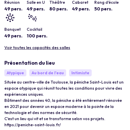
Réunion
Salle en U
Théâtre
Cabaret
Rang d'école
49 pers.
49 pers.
80 pers.
49 pers.
50 pers.
Banquet
Cocktail
49 pers.
100 pers.
Voir toutes les capacités des salles
Présentation du lieu
Atypique
Au bord de l'eau
Intimiste
Située au centre-ville de Toulouse, la péniche Saint-Louis est un
espace atypique qui réunit toutes les conditions pour vivre des
expériences uniques.
Bâtiment des années 40, la péniche a été entièrement rénovée
en 2021 pour devenir un espace moderne à la pointe de la
technologie et des normes de sécurité.
C'est un lieu qui vit et se transforme selon vos projets.
https://peniche-saint-louis.fr/