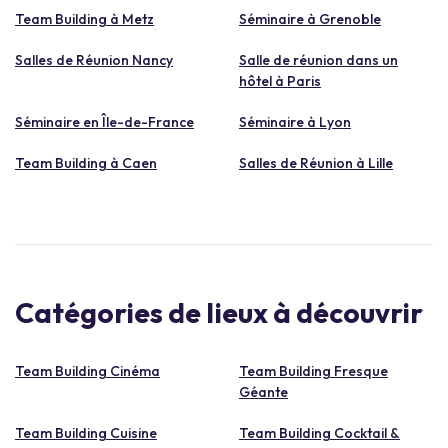
Team Building à Metz
Séminaire à Grenoble
Salles de Réunion Nancy
Salle de réunion dans un
hôtel à Paris
Séminaire en Île-de-France
Séminaire à Lyon
Team Building à Caen
Salles de Réunion à Lille
Catégories de lieux à découvrir
Team Building Cinéma
Team Building Fresque
Géante
Team Building Cuisine
Team Building Cocktail &