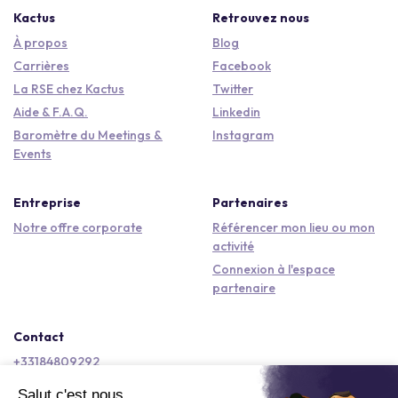
Kactus
Retrouvez nous
À propos
Blog
Carrières
Facebook
La RSE chez Kactus
Twitter
Aide & F.A.Q.
Linkedin
Baromètre du Meetings &
Instagram
Events
Entreprise
Partenaires
Notre offre corporate
Référencer mon lieu ou mon
activité
Connexion à l'espace
partenaire
Contact
+33184809292
hello@kactus.com