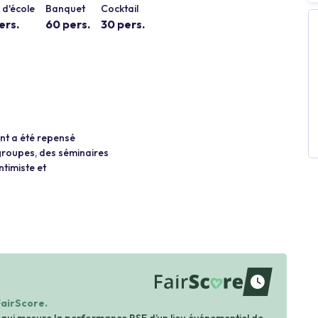
d'école
Banquet
Cocktail
ers.
60 pers.
30 pers.
nt a été repensé
groupes, des séminaires
ntimiste et
waiting
FairScore.