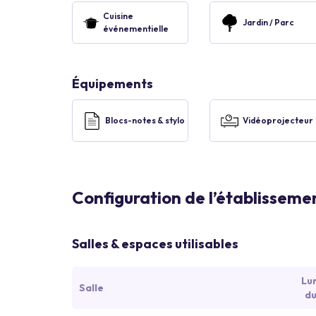
Cuisine
Jardin / Parc
événementielle
Équipements
Blocs-notes & stylo
Vidéoprojecteur
Configuration de l’établisseme
Salles & espaces utilisables
Lu
Salle
du