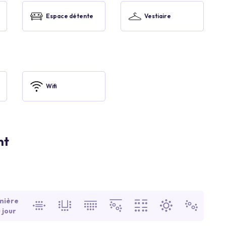
Espace détente
Vestiaire
Wifi
nt
mière
 jour