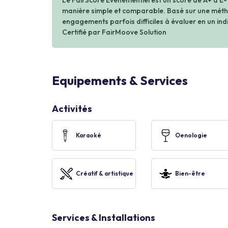
Le FairScore Événementiel est un score de A+ à E-
manière simple et comparable. Basé sur une métho
engagements parfois difficiles à évaluer en un indi
Certifié par FairMoove Solution
Equipements & Services
Activités
Karaoké
Oenologie
Créatif & artistique
Bien-être
Services & Installations