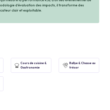
 qui mesure la performance RSE d’un lieu événementiel de
dologie d’évaluation des impacts, il transforme des
cateur clair et exploitable.
Cours de cuisine &
Rallye & Chasse au
Gastronomie
trésor