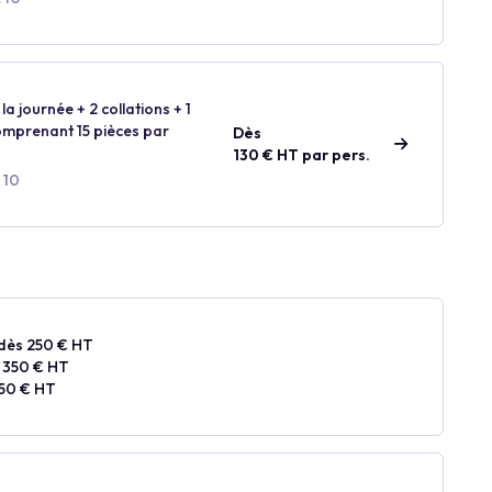
la journée + 2 collations + 1
comprenant 15 pièces par
Dès
130 € HT par pers.
 10
dès 250 € HT
 350 € HT
50 € HT