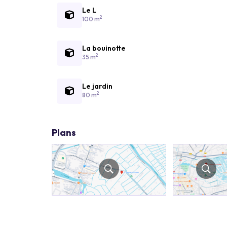
Le L
2
100 m
La bouinotte
2
35 m
Le jardin
2
80 m
Plans