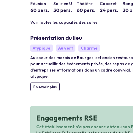
Réunion
Salle en U
Théâtre
Cabaret
Rang 
60 pers.
30 pers.
60 pers.
24 pers.
30 p
Voir toutes les capacités des salles
Présentation du lieu
Atypique
Au vert
Charme
Au coeur des marais de Bourges, cet ancien restaura
pour accueillir des évènements privés, des repas de 
d’entreprises et formations dans un cadre convivial, i
atypique.
En savoir plus
Engagements RSE
Cet établissement n'a pas encore obtenu son 