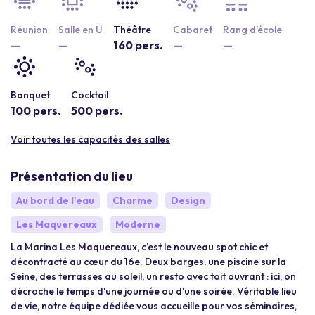
Réunion
Salle en U
Théâtre
Cabaret
Rang d'école
—
—
160 pers.
—
—
Banquet
Cocktail
100 pers.
500 pers.
Voir toutes les capacités des salles
Présentation du lieu
Au bord de l'eau
Charme
Design
Les Maquereaux
Moderne
La Marina Les Maquereaux, c’est le nouveau spot chic et
décontracté au cœur du 16e. Deux barges, une piscine sur la
Seine, des terrasses au soleil, un resto avec toit ouvrant : ici, on
décroche le temps d'une journée ou d'une soirée. Véritable lieu
de vie, notre équipe dédiée vous accueille pour vos séminaires,