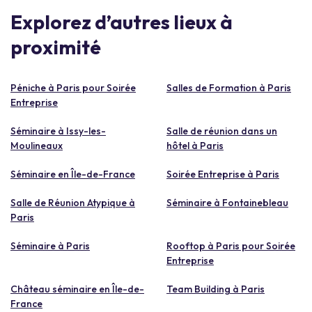
Explorez d’autres lieux à
proximité
Péniche à Paris pour Soirée
Salles de Formation à Paris
Entreprise
Séminaire à Issy-les-
Salle de réunion dans un
Moulineaux
hôtel à Paris
Séminaire en Île-de-France
Soirée Entreprise à Paris
Salle de Réunion Atypique à
Séminaire à Fontainebleau
Paris
Séminaire à Paris
Rooftop à Paris pour Soirée
Entreprise
Château séminaire en Île-de-
Team Building à Paris
France