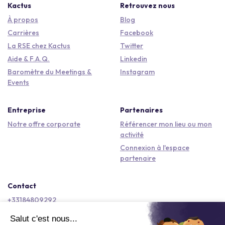
Kactus
Retrouvez nous
À propos
Blog
Carrières
Facebook
La RSE chez Kactus
Twitter
Aide & F.A.Q.
Linkedin
Baromètre du Meetings &
Instagram
Events
Entreprise
Partenaires
Notre offre corporate
Référencer mon lieu ou mon
activité
Connexion à l'espace
partenaire
Contact
+33184809292
hello@kactus.com