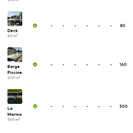
-
-
-
-
-
-
80
Deck
2
60 m
-
-
-
-
-
-
160
Barge
Piscine
2
200 m
-
-
-
-
-
-
500
La
Marina
2
500 m