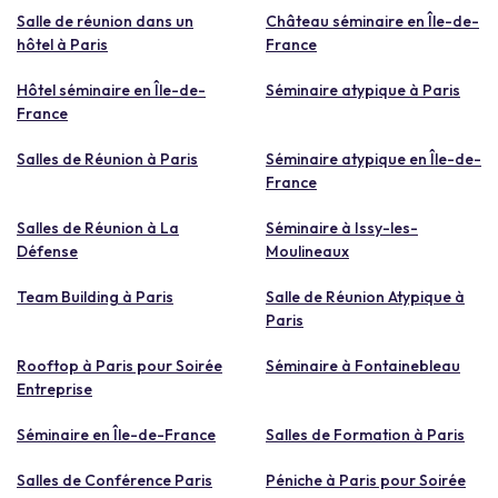
Salle de réunion dans un
Château séminaire en Île-de-
hôtel à Paris
France
Hôtel séminaire en Île-de-
Séminaire atypique à Paris
France
Salles de Réunion à Paris
Séminaire atypique en Île-de-
France
Salles de Réunion à La
Séminaire à Issy-les-
Défense
Moulineaux
Team Building à Paris
Salle de Réunion Atypique à
Paris
Rooftop à Paris pour Soirée
Séminaire à Fontainebleau
Entreprise
Séminaire en Île-de-France
Salles de Formation à Paris
Salles de Conférence Paris
Péniche à Paris pour Soirée