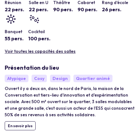
Réunion
Salle en U
Théâtre
Cabaret
Rang d'école
22 pers.
22 pers.
90 pers.
90 pers.
26 pers.
Banquet
Cocktail
55 pers.
100 pers.
Voir toutes les capacités des salles
Présentation du lieu
Atypique
Cosy
Design
Quartier animé
Ouvert il y a deux an, dans le nord de Paris, la maison de la
Conversation est tiers-lieu d'innovation et d'expérimentation
sociale. Avec 500 m² ouvert sur le quartier, 3 salles modulables
et une grande salle, c'est aussi un acteur de l’ESS qui consacrent
50% de ses revenus à ses activités solidaires.
En savoir plus