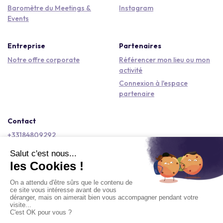
Baromètre du Meetings &
Instagram
Events
Entreprise
Partenaires
Notre offre corporate
Référencer mon lieu ou mon
activité
Connexion à l'espace
partenaire
Contact
+33184809292
hello@kactus.com
Copyright © 2026 Kactus Tous droits réservés
Conditions générales d'utilisation
Mentions légales
Signaler un contenu
Politique de confidentialité
Accessibilité : non conforme