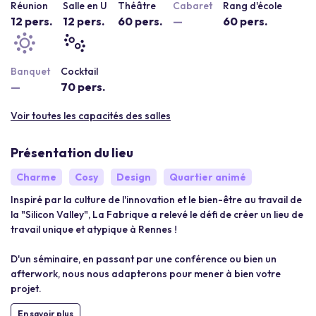
Réunion
Salle en U
Théâtre
Cabaret
Rang d'école
12 pers.
12 pers.
60 pers.
—
60 pers.
Banquet
Cocktail
—
70 pers.
Voir toutes les capacités des salles
Présentation du lieu
Charme
Cosy
Design
Quartier animé
Inspiré par la culture de l'innovation et le bien-être au travail de
la "Silicon Valley", La Fabrique a relevé le défi de créer un lieu de
travail unique et atypique à Rennes !
D'un séminaire, en passant par une conférence ou bien un
afterwork, nous nous adapterons pour mener à bien votre
projet.
En savoir plus