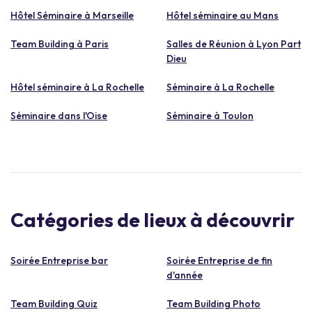
Hôtel Séminaire à Marseille
Hôtel séminaire au Mans
Team Building à Paris
Salles de Réunion à Lyon Part
Dieu
Hôtel séminaire à La Rochelle
Séminaire à La Rochelle
Séminaire dans l'Oise
Séminaire à Toulon
Catégories de lieux à découvrir
Soirée Entreprise bar
Soirée Entreprise de fin
d'année
Team Building Quiz
Team Building Photo