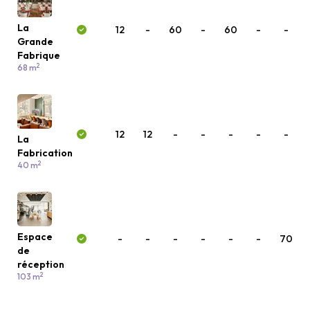
La
12
-
60
-
60
-
-
Grande
Fabrique
2
68 m
12
12
-
-
-
-
-
La
Fabrication
2
40 m
Espace
-
-
-
-
-
-
70
de
réception
2
103 m