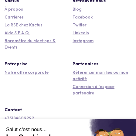
Kactus
Retrouvez nous
À propos
Blog
Carrières
Facebook
La RSE chez Kactus
Twitter
Aide & F.A.Q.
Linkedin
Baromètre du Meetings &
Instagram
Events
Entreprise
Partenaires
Notre offre corporate
Référencer mon lieu ou mon
activité
Connexion à l'espace
partenaire
Contact
+33184809292
hello@kactus.com