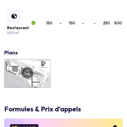
150
-
150
-
-
250
500
Restaurant
2
500 m
Plans
Formules & Prix d’appels