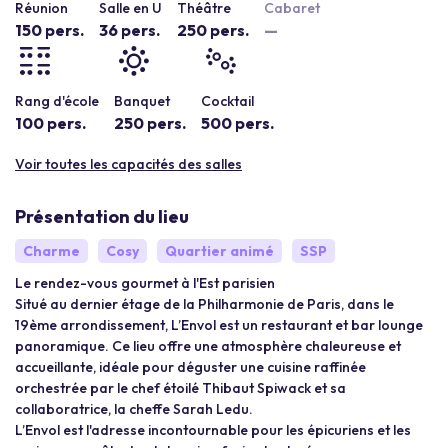
Réunion
Salle en U
Théâtre
Cabaret
150 pers.
36 pers.
250 pers.
—
Rang d'école
Banquet
Cocktail
100 pers.
250 pers.
500 pers.
Voir toutes les capacités des salles
Présentation du lieu
Charme
Cosy
Quartier animé
SSP
Le rendez-vous gourmet à l'Est parisien
Situé au dernier étage de la Philharmonie de Paris, dans le
19ème arrondissement, L’Envol est un restaurant et bar lounge
panoramique. Ce lieu offre une atmosphère chaleureuse et
accueillante, idéale pour déguster une cuisine raffinée
orchestrée par le chef étoilé Thibaut Spiwack et sa
collaboratrice, la cheffe Sarah Ledu.
L’Envol est l'adresse incontournable pour les épicuriens et les