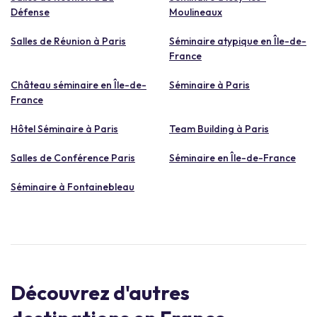
Défense
Moulineaux
Salles de Réunion à Paris
Séminaire atypique en Île-de-
France
Château séminaire en Île-de-
Séminaire à Paris
France
Hôtel Séminaire à Paris
Team Building à Paris
Salles de Conférence Paris
Séminaire en Île-de-France
Séminaire à Fontainebleau
Découvrez d'autres