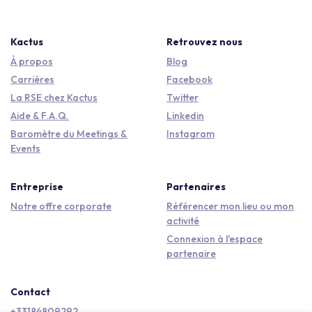
Kactus
Retrouvez nous
À propos
Blog
Carrières
Facebook
La RSE chez Kactus
Twitter
Aide & F.A.Q.
Linkedin
Baromètre du Meetings &
Instagram
Events
Entreprise
Partenaires
Notre offre corporate
Référencer mon lieu ou mon
activité
Connexion à l'espace
partenaire
Contact
+33184809292