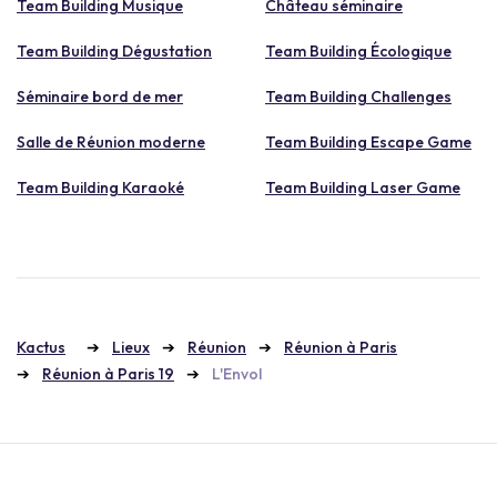
Team Building Musique
Château séminaire
Team Building Dégustation
Team Building Écologique
Séminaire bord de mer
Team Building Challenges
Salle de Réunion moderne
Team Building Escape Game
Team Building Karaoké
Team Building Laser Game
Kactus
Lieux
Réunion
Réunion à Paris
Réunion à Paris 19
L'Envol