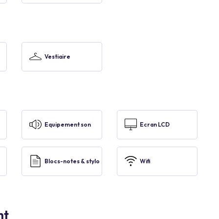
Vestiaire
Equipement son
Ecran LCD
Blocs-notes & stylo
Wifi
nt