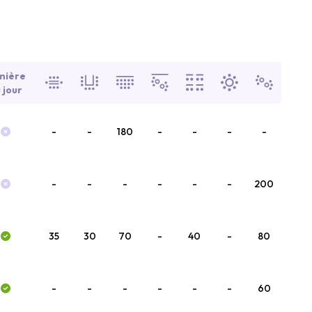
mière
 jour
-
-
180
-
-
-
-
-
-
-
-
-
-
200
35
30
70
-
40
-
80
-
-
-
-
-
-
60