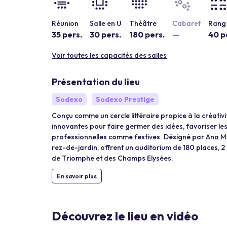
Réunion
Salle en U
Théâtre
Cabaret
Rang 
35 pers.
30 pers.
180 pers.
—
40 p
Voir toutes les capacités des salles
Présentation du lieu
Sodexo
Sodexo Prestige
Conçu comme un cercle littéraire propice à la créativi
innovantes pour faire germer des idées, favoriser les
professionnelles comme festives. Désigné par Ana Mo
rez-de-jardin, offrent un auditorium de 180 places, 2
de Triomphe et des Champs Elysées.
En savoir plus
Découvrez le lieu en vidéo