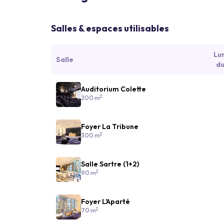
Salles & espaces utilisables
Lu
Salle
du
Auditorium Colette
2
200 m
Foyer La Tribune
2
300 m
Salle Sartre (1+2)
2
90 m
Foyer L'Aparté
2
70 m