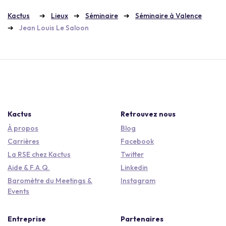
Kactus
Lieux
Séminaire
Séminaire à Valence
Jean Louis Le Saloon
Kactus
Retrouvez nous
À propos
Blog
Carrières
Facebook
La RSE chez Kactus
Twitter
Aide & F.A.Q.
Linkedin
Baromètre du Meetings &
Instagram
Events
Entreprise
Partenaires