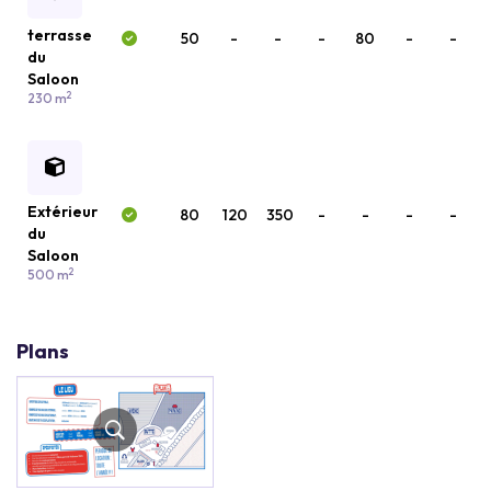
terrasse
50
-
-
-
80
-
-
du
Saloon
2
230 m
Extérieur
80
120
350
-
-
-
-
du
Saloon
2
500 m
Plans