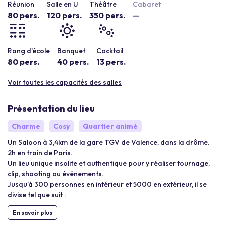
Réunion
Salle en U
Théâtre
Cabaret
80 pers.
120 pers.
350 pers.
—
Rang d'école
Banquet
Cocktail
80 pers.
40 pers.
13 pers.
Voir toutes les capacités des salles
Présentation du lieu
Charme
Cosy
Quartier animé
Un Saloon à 3,4km de la gare TGV de Valence, dans la drôme.
2h en train de Paris.
Un lieu unique insolite et authentique pour y réaliser tournage,
clip, shooting ou événements.
Jusqu’à 300 personnes en intérieur et 5000 en extérieur, il se
divise tel que suit :
En savoir plus