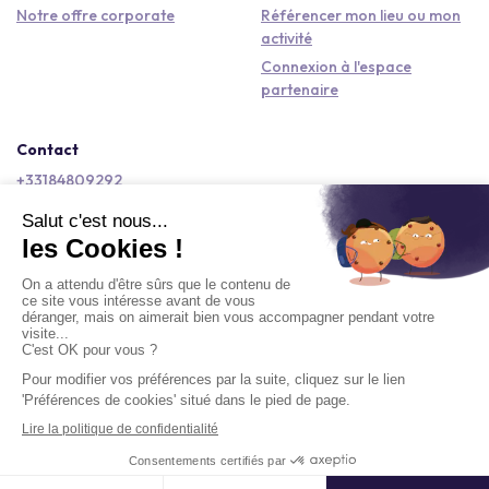
Notre offre corporate
Référencer mon lieu ou mon
activité
Connexion à l'espace
partenaire
Contact
+33184809292
hello@kactus.com
Copyright © 2026 Kactus Tous droits réservés
Conditions générales d'utilisation
Mentions légales
Signaler un contenu
Politique de confidentialité
Accessibilité : non conforme
Demander un devis