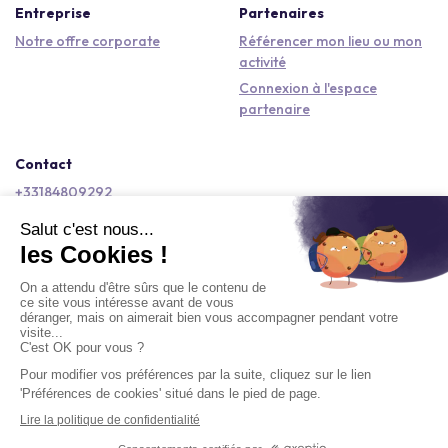
Entreprise
Partenaires
Notre offre corporate
Référencer mon lieu ou mon
activité
Connexion à l'espace
partenaire
Contact
+33184809292
hello@kactus.com
Copyright © 2026 Kactus Tous droits réservés
Conditions générales d'utilisation
Mentions légales
Signaler un contenu
Politique de confidentialité
Accessibilité : non conforme
Demander un devis