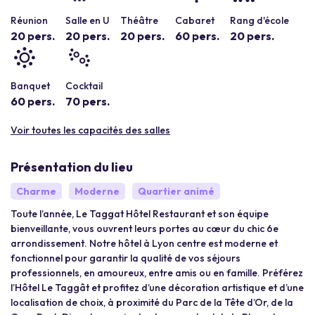
Réunion
Salle en U
Théâtre
Cabaret
Rang d'école
20 pers.
20 pers.
20 pers.
60 pers.
20 pers.
Banquet
Cocktail
60 pers.
70 pers.
Voir toutes les capacités des salles
Présentation du lieu
Charme
Moderne
Quartier animé
Toute l’année, Le Taggat Hôtel Restaurant et son équipe
bienveillante, vous ouvrent leurs portes au cœur du chic 6e
arrondissement. Notre hôtel à Lyon centre est moderne et
fonctionnel pour garantir la qualité de vos séjours
professionnels, en amoureux, entre amis ou en famille. Préférez
l’Hôtel Le Taggât et profitez d’une décoration artistique et d’une
localisation de choix, à proximité du Parc de la Tête d’Or, de la