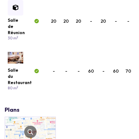
Salle
20
20
20
-
20
-
-
de
Réunion
2
30 m
Salle
-
-
-
60
-
60
70
du
Restaurant
2
80 m
Plans