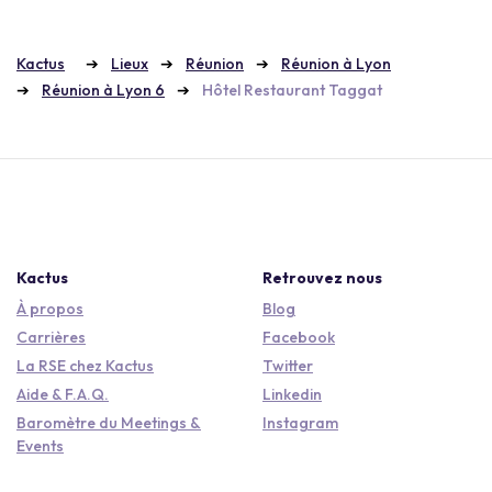
Kactus
Lieux
Réunion
Réunion à Lyon
Réunion à Lyon 6
Hôtel Restaurant Taggat
Kactus
Retrouvez nous
À propos
Blog
Carrières
Facebook
La RSE chez Kactus
Twitter
Aide & F.A.Q.
Linkedin
Baromètre du Meetings &
Instagram
Events