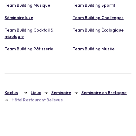
Team Building Musique
Team Building Sportif
Séminaire luxe
Team Building Challenges
Team Building Cocktail &
Team Building Écologique
mixologie
Team Building Pâtisserie
Team Building Musée
Kactus
Lieux
Séminaire
Séminaire en Bretagne
Hôtel Restaurant Bellevue