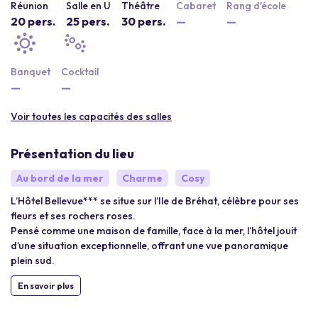
Réunion
Salle en U
Théâtre
Cabaret
Rang d'école
20 pers.
25 pers.
30 pers.
—
—
Banquet
Cocktail
—
—
Voir toutes les capacités des salles
Présentation du lieu
Au bord de la mer
Charme
Cosy
L’Hôtel Bellevue*** se situe sur l’Ile de Bréhat, célèbre pour ses
fleurs et ses rochers roses.
Pensé comme une maison de famille, face à la mer, l’hôtel jouit
d’une situation exceptionnelle, offrant une vue panoramique
plein sud.
En savoir plus