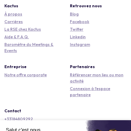
Kactus
Retrouvez nous
À propos
Blog
Carrières
Facebook
La RSE chez Kactus
Twitter
Aide & F.A.Q.
Linkedin
Baromètre du Meetings &
Instagram
Events
Entreprise
Partenaires
Notre offre corporate
Référencer mon lieu ou mon
activité
Connexion à l'espace
partenaire
Contact
+33184809292
hello@kactus.com