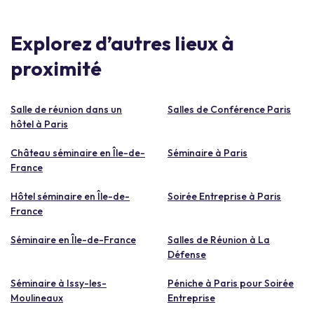
Explorez d’autres lieux à
proximité
Salle de réunion dans un
Salles de Conférence Paris
hôtel à Paris
Château séminaire en Île-de-
Séminaire à Paris
France
Hôtel séminaire en Île-de-
Soirée Entreprise à Paris
France
Séminaire en Île-de-France
Salles de Réunion à La
Défense
Séminaire à Issy-les-
Péniche à Paris pour Soirée
Moulineaux
Entreprise