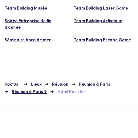
Team Building Musée
Team Building Laser Game
Soirée Entreprise de fin
Team Building Artistique
d'année
Séminaire bord de mer
Team Building Escape Game
Kactus
Lieux
Réunion
Réunion à Paris
Réunion à Paris 9
Hôtel Parister