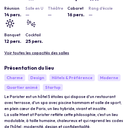
Réunion
Salle en U
Théâtre
Cabaret
Rang d'école
14 pers.
—
—
16 pers.
—
Banquet
Cocktail
12 pers.
25 pers.
Voir toutes les capacités des salles
Présentation du lieu
Charme
Design
Hôtels & Préférence
Moderne
Quartier animé
Startup
Le Parister est un hôtel 5 étoiles qui dispose d'un restaurant
avec terrasse, d'un spa avec piscine hammam et salle de sport,
en plein cœur de Paris, un lieu hybride, vivant et insolite.
La salle Meet at Parister reflète cette philosophie, c'est un lieu
modulable, à taille humaine, chaleureux et qui reprend les codes
de l'hôtel : modernité, design et confidentialité.