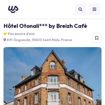
Hôtel Otonali*** by Breizh Café
Pas encore d'avis
8 Pl. Duguesclin, 35400 Saint-Malo, France