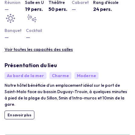
Réunion
Salle en U
Théâtre
Cabaret
Rang d'école
—
19 pers.
50 pers.
—
24 pers.
Banquet
Cocktail
—
—
Voir toutes les capacités des salles
Présentation du lieu
Au bord de la mer
Charme
Moderne
Notre hôtel bénéficie d’un emplacement idéal sur le port de
Saint-Malo face au bassin Duguay-Trouin, à quelques minutes
à pied de la plage du Sillon, 5min d’Intra-muros et 10min de la
gare.
En savoir plus