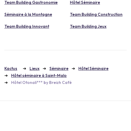
Team Building Gastronomie
Hôtel Séminaire
Séminaire à la Montagne
Team Building Construction
Team Building Innovant
Team Building Jeux
Kactus
Lieux
Séminaire
Hôtel Séminaire
Hôtel séminaire à Saint-Malo
Hôtel Otonali*** by Breizh Café