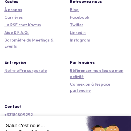
Kactus
Retrouvez nous
À propos
Blog
Carrières
Facebook
La RSE chez Kactus
Twitter
Aide & F.A.Q.
Linkedin
Baromètre du Meetings &
Instagram
Events
Entreprise
Partenaires
Notre offre corporate
Référencer mon lieu ou mon
activité
Connexion à l'espace
partenaire
Contact
+33184809292
hello@kactus.com