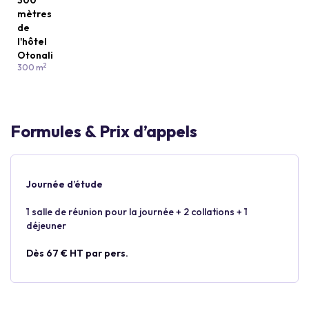
300
mètres
de
l'hôtel
Otonali
2
300 m
Formules & Prix d’appels
Journée d’étude
1 salle de réunion pour la journée + 2 collations + 1
déjeuner
Dès 67 € HT par pers.