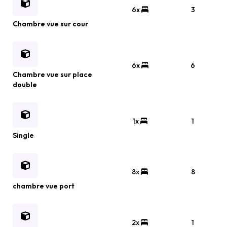
6x
3
Chambre vue sur cour
6x
6
Chambre vue sur place
double
1x
1
Single
8x
8
chambre vue port
2x
1