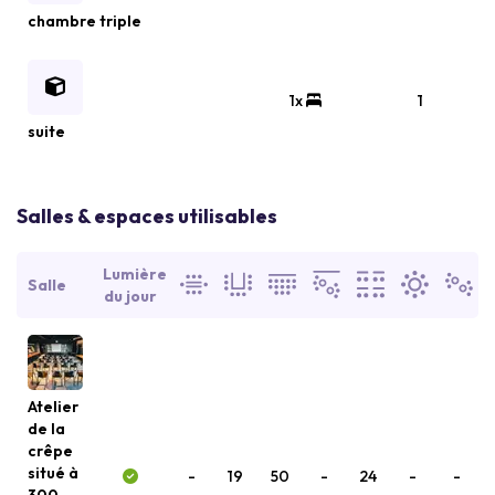
chambre triple
1x
1
suite
Salles & espaces utilisables
Lumière
Salle
du jour
Atelier
de la
crêpe
situé à
-
19
50
-
24
-
-