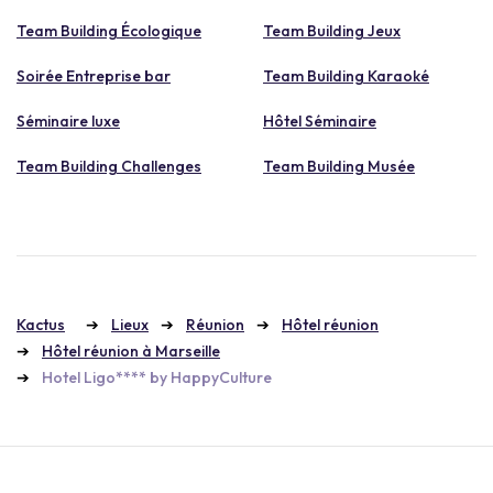
Team Building Écologique
Team Building Jeux
Soirée Entreprise bar
Team Building Karaoké
Séminaire luxe
Hôtel Séminaire
Team Building Challenges
Team Building Musée
Kactus
Lieux
Réunion
Hôtel réunion
Hôtel réunion à Marseille
Hotel Ligo**** by HappyCulture