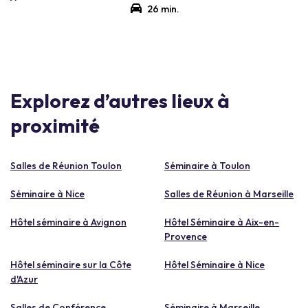
26 min.
Explorez d’autres lieux à
proximité
Salles de Réunion Toulon
Séminaire à Toulon
Séminaire à Nice
Salles de Réunion à Marseille
Hôtel séminaire à Avignon
Hôtel Séminaire à Aix-en-
Provence
Hôtel séminaire sur la Côte
Hôtel Séminaire à Nice
d'Azur
Salles de Conférence
Séminaire à Marseille