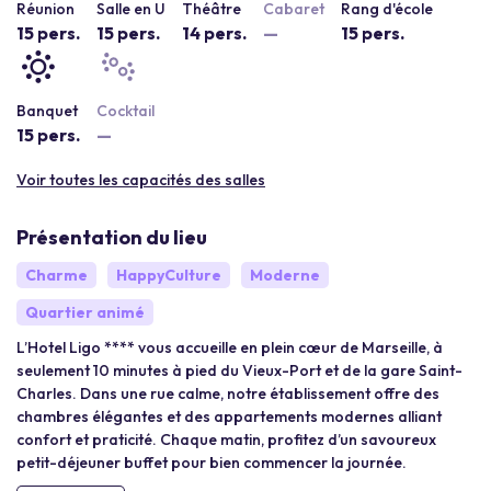
Réunion
Salle en U
Théâtre
Cabaret
Rang d'école
15 pers.
15 pers.
14 pers.
—
15 pers.
Banquet
Cocktail
15 pers.
—
Voir toutes les capacités des salles
Présentation du lieu
Charme
HappyCulture
Moderne
Quartier animé
L’Hotel Ligo **** vous accueille en plein cœur de Marseille, à
seulement 10 minutes à pied du Vieux-Port et de la gare Saint-
Charles. Dans une rue calme, notre établissement offre des
chambres élégantes et des appartements modernes alliant
confort et praticité. Chaque matin, profitez d’un savoureux
petit-déjeuner buffet pour bien commencer la journée.