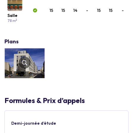
15
15
14
-
15
15
-
Salle
2
78 m
Plans
Formules & Prix d’appels
Demi-journée d’étude