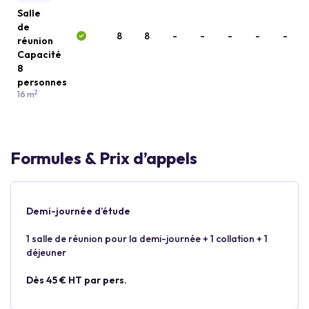
Salle
de
8
8
-
-
-
-
-
réunion
Capacité
8
personnes
2
16 m
Formules & Prix d’appels
Demi-journée d’étude
1 salle de réunion pour la demi-journée + 1 collation + 1
déjeuner
Dès 45 € HT par pers.