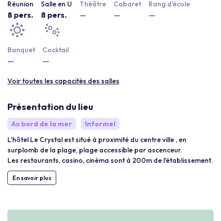
Réunion
Salle en U
Théâtre
Cabaret
Rang d'école
8 pers.
8 pers.
—
—
—
Banquet
Cocktail
—
—
Voir toutes les capacités des salles
Présentation du lieu
Au bord de la mer
Informel
L'hôtel Le Crystal est situé à proximité du centre ville , en
surplomb de la plage, plage accessible par ascenceur.
Les restaurants, casino, cinéma sont à 200m de l'établissement.
En savoir plus