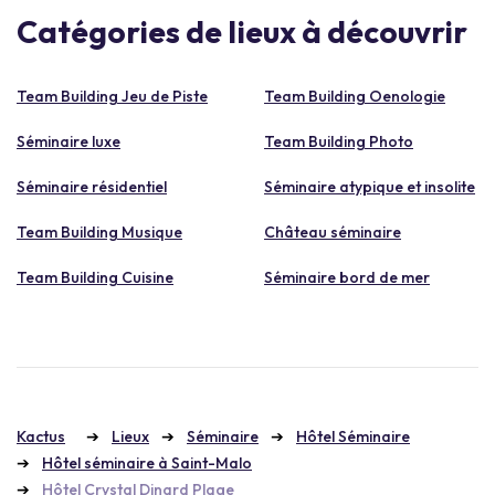
Catégories de lieux à découvrir
Team Building Jeu de Piste
Team Building Oenologie
Séminaire luxe
Team Building Photo
Séminaire résidentiel
Séminaire atypique et insolite
Team Building Musique
Château séminaire
Team Building Cuisine
Séminaire bord de mer
Kactus
Lieux
Séminaire
Hôtel Séminaire
Hôtel séminaire à Saint-Malo
Hôtel Crystal Dinard Plage