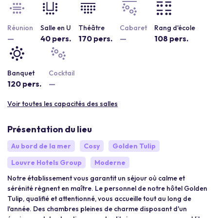
Réunion
Salle en U
Théâtre
Cabaret
Rang d'école
—
40 pers.
170 pers.
—
108 pers.
Banquet
Cocktail
120 pers.
—
Voir toutes les capacités des salles
Présentation du lieu
Au bord de la mer
Cosy
Golden Tulip
Louvre Hotels Group
Moderne
Notre établissement vous garantit un séjour où calme et
sérénité règnent en maître. Le personnel de notre hôtel Golden
Tulip, qualifié et attentionné, vous accueille tout au long de
l'année. Des chambres pleines de charme disposant d'un