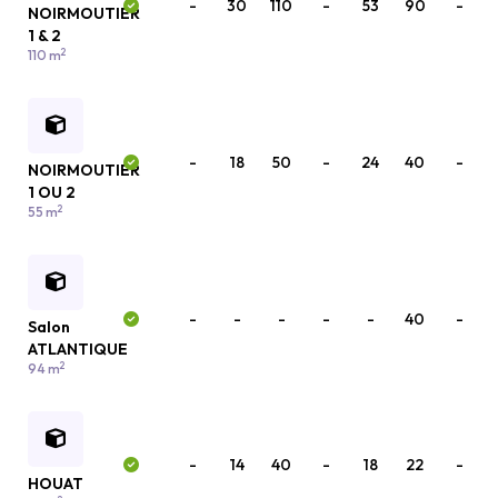
-
30
110
-
53
90
-
NOIRMOUTIER
1 & 2
2
110 m
-
18
50
-
24
40
-
NOIRMOUTIER
1 OU 2
2
55 m
-
-
-
-
-
40
-
Salon
ATLANTIQUE
2
94 m
-
14
40
-
18
22
-
HOUAT