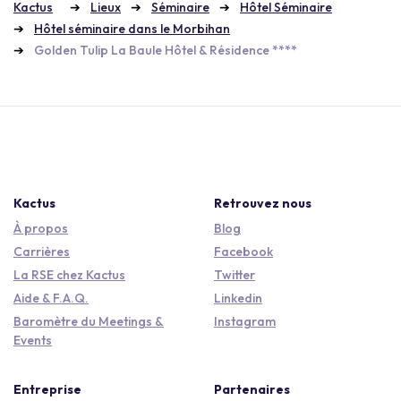
Kactus
Lieux
Séminaire
Hôtel Séminaire
Hôtel séminaire dans le Morbihan
Golden Tulip La Baule Hôtel & Résidence ****
Kactus
Retrouvez nous
À propos
Blog
Carrières
Facebook
La RSE chez Kactus
Twitter
Aide & F.A.Q.
Linkedin
Baromètre du Meetings &
Instagram
Events
Entreprise
Partenaires