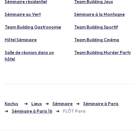
Séminaire résidentiel
Team Building Jeux
Séminaire au Vert
Séminaire à la Montagne
Team Building Gastronomie
Team Building Sportif
Hôtel Séminaire
Team Building Cinéma
Salle de réunion dans un
Team Building Murder Party
hôtel
Kactus
Lieux
Séminaire
Séminaire à Paris
Séminaire à Paris 16
FLŌT Paris