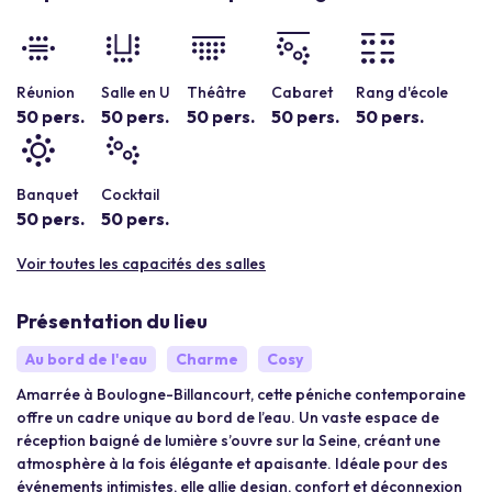
Réunion
Salle en U
Théâtre
Cabaret
Rang d'école
50 pers.
50 pers.
50 pers.
50 pers.
50 pers.
Banquet
Cocktail
50 pers.
50 pers.
Voir toutes les capacités des salles
Présentation du lieu
Au bord de l'eau
Charme
Cosy
Amarrée à Boulogne-Billancourt, cette péniche contemporaine
offre un cadre unique au bord de l’eau. Un vaste espace de
réception baigné de lumière s’ouvre sur la Seine, créant une
atmosphère à la fois élégante et apaisante. Idéale pour des
événements intimistes, elle allie design, confort et déconnexion