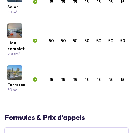
15
15
15
15
15
15
15
Salon
2
50 m
50
50
50
50
50
50
50
Lieu
complet
2
200 m
15
15
15
15
15
15
15
Terrasse
2
30 m
Formules & Prix d’appels