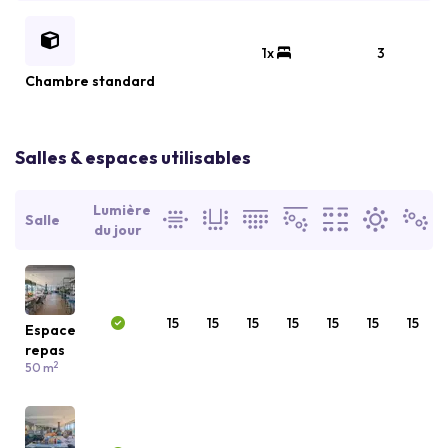
1x
3
Chambre standard
Salles & espaces utilisables
Lumière
Salle
du jour
15
15
15
15
15
15
15
Espace
repas
2
50 m