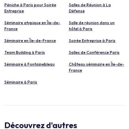
Péniche à Paris pour Soirée
Salles de Réunion à La
Entreprise
Défense
Séminaire atypique en Île-de-
Salle de réunion dans un
France
hôtel à Paris
Séminaire en Île-de-France
Soirée Entreprise à Paris
Team Building à Paris
Salles de Conférence Paris
Séminaire à Fontainebleau
Château séminaire en Île-de-
France
Séminaire à Paris
Découvrez d'autres