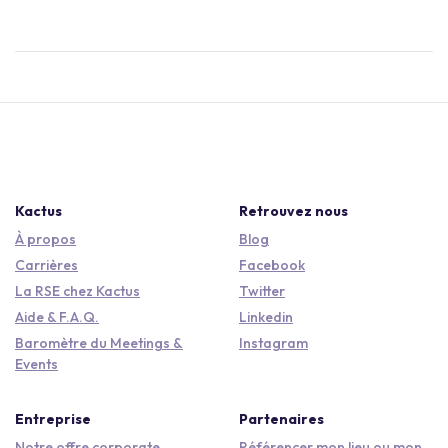
Kactus
Retrouvez nous
À propos
Blog
Carrières
Facebook
La RSE chez Kactus
Twitter
Aide & F.A.Q.
Linkedin
Baromètre du Meetings &
Instagram
Events
Entreprise
Partenaires
Notre offre corporate
Référencer mon lieu ou mon