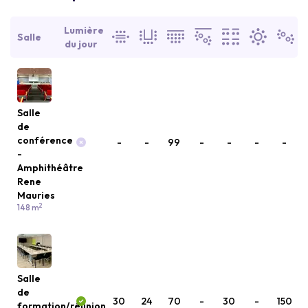
Lumière
Salle
du jour
Salle
de
conférence
-
-
99
-
-
-
-
-
Amphithéâtre
Rene
Mauries
2
148 m
Salle
de
30
24
70
-
30
-
150
formation/réunion