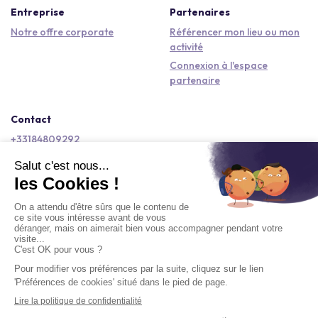
Entreprise
Partenaires
Notre offre corporate
Référencer mon lieu ou mon
activité
Connexion à l'espace
partenaire
Contact
+33184809292
hello@kactus.com
Copyright © 2026 Kactus Tous droits réservés
Conditions générales d'utilisation
Mentions légales
Signaler un contenu
Politique de confidentialité
Accessibilité : non conforme
Demander un devis