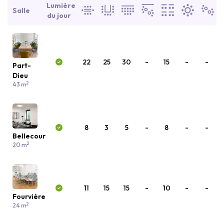
Lumière
Salle
du jour
22
25
30
-
15
-
-
Part-
Dieu
2
43 m
8
3
5
-
8
-
-
Bellecour
2
20 m
11
15
15
-
10
-
-
Fourvière
2
24 m