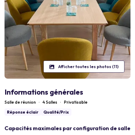
Afficher toutes les photos (11)
Informations générales
Salle de réunion
·
4 Salles
·
Privatisable
Réponse éclair
Qualité/Prix
Capacités maximales par configuration de salle