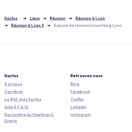
Kactus
Lieux
Réunion
Réunion à Lyon
Réunion à Lyon 3
Espace de réunion/coworking Lyon
Kactus
Retrouvez nous
À propos
Blog
Carrières
Facebook
La RSE chez Kactus
Twitter
Aide & F.A.Q.
Linkedin
Baromètre du Meetings &
Instagram
Events