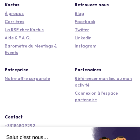
Kactus
Retrouvez nous
À propos
Blog
Carrières
Facebook
La RSE chez Kactus
Twitter
Aide & F.A.Q.
Linkedin
Baromètre du Meetings &
Instagram
Events
Entreprise
Partenaires
Notre offre corporate
Référencer mon lieu ou mon
activité
Connexion à l'espace
partenaire
Contact
+33184809292
hello@kactus.com