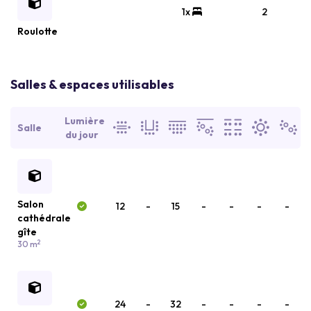
1x
2
Roulotte
Salles & espaces utilisables
Lumière
Salle
du jour
Salon
12
-
15
-
-
-
-
cathédrale
gîte
2
30 m
24
-
32
-
-
-
-