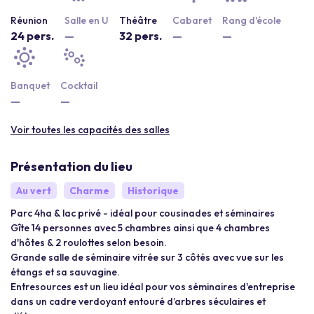
Réunion
Salle en U
Théâtre
Cabaret
Rang d'école
24 pers.
—
32 pers.
—
—
Banquet
Cocktail
—
—
Voir toutes les capacités des salles
Présentation du lieu
Au vert
Charme
Historique
Parc 4ha & lac privé - idéal pour cousinades et séminaires
Gîte 14 personnes avec 5 chambres ainsi que 4 chambres
d'hôtes & 2 roulottes selon besoin.
Grande salle de séminaire vitrée sur 3 côtés avec vue sur les
étangs et sa sauvagine.
Entresources est un lieu idéal pour vos séminaires d'entreprise
dans un cadre verdoyant entouré d’arbres séculaires et