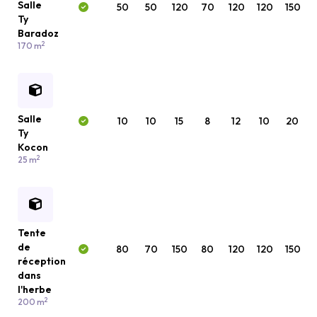
Salle
50
50
120
70
120
120
150
Ty
Baradoz
2
170 m
Salle
10
10
15
8
12
10
20
Ty
Kocon
2
25 m
Tente
de
80
70
150
80
120
120
150
réception
dans
l'herbe
2
200 m