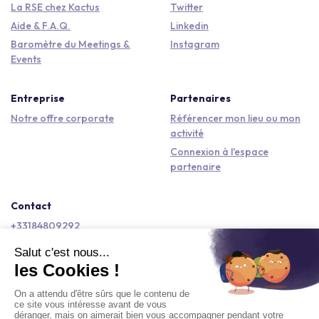
La RSE chez Kactus
Twitter
Aide & F.A.Q.
Linkedin
Baromètre du Meetings &
Instagram
Events
Entreprise
Partenaires
Notre offre corporate
Référencer mon lieu ou mon
activité
Connexion à l'espace
partenaire
Contact
+33184809292
hello@kactus.com
Copyright © 2026 Kactus Tous droits réservés
Conditions générales d'utilisation
Mentions légales