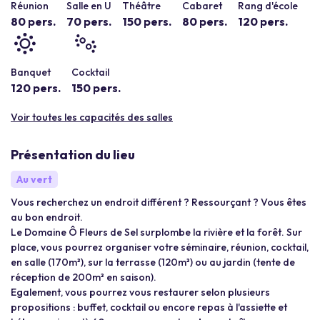
Réunion
Salle en U
Théâtre
Cabaret
Rang d'école
80 pers.
70 pers.
150 pers.
80 pers.
120 pers.
Banquet
Cocktail
120 pers.
150 pers.
Voir toutes les capacités des salles
Présentation du lieu
Au vert
Vous recherchez un endroit différent ? Ressourçant ? Vous êtes
au bon endroit.
Le Domaine Ô Fleurs de Sel surplombe la rivière et la forêt. Sur
place, vous pourrez organiser votre séminaire, réunion, cocktail,
en salle (170m²), sur la terrasse (120m²) ou au jardin (tente de
réception de 200m² en saison).
Egalement, vous pourrez vous restaurer selon plusieurs
propositions : buffet, cocktail ou encore repas à l'assiette et