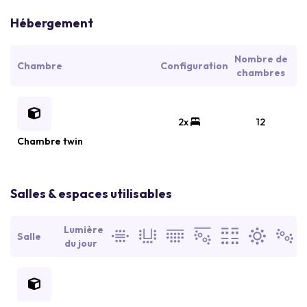
Hébergement
Nombre de
Chambre
Configuration
chambres
2x
12
Chambre twin
Salles & espaces utilisables
Lumière
Salle
du jour