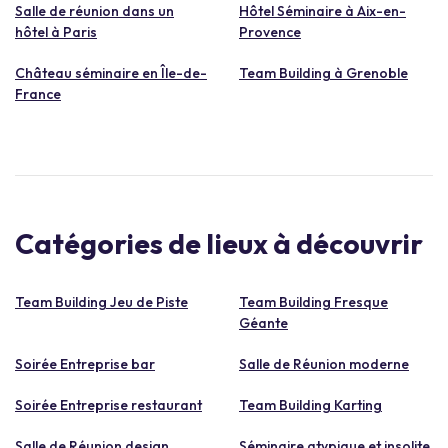
Salle de réunion dans un
Hôtel Séminaire à Aix-en-
hôtel à Paris
Provence
Château séminaire en Île-de-
Team Building à Grenoble
France
Catégories de lieux à découvrir
Team Building Jeu de Piste
Team Building Fresque
Géante
Soirée Entreprise bar
Salle de Réunion moderne
Soirée Entreprise restaurant
Team Building Karting
Salle de Réunion design
Séminaire atypique et insolite