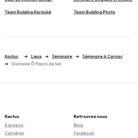
Team Building Karaoké
Team Building Photo
Kactus
Lieux
Séminaire
Séminaire à Carnac
Domaine Ô Fleurs de Sel
Kactus
Retrouvez nous
À propos
Blog
Carrières
Facebook