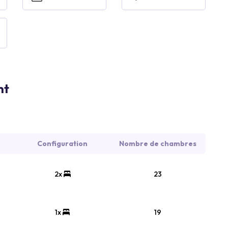
nt
Configuration
Nombre de chambres
2x
23
1x
19