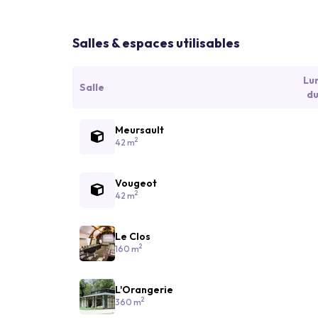
Salles & espaces utilisables
Lu
Salle
du
Meursault
2
42 m
Vougeot
2
42 m
Le Clos
2
160 m
L'Orangerie
2
360 m