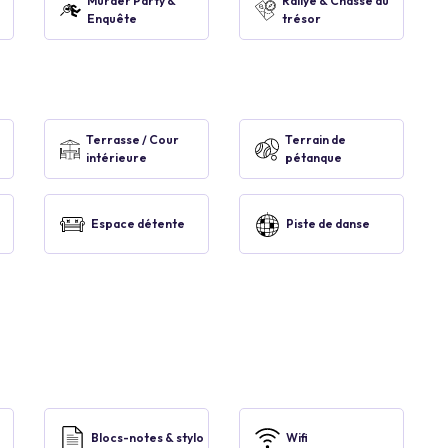
Murder Party &
Rallye & Chasse au
Enquête
trésor
Terrasse / Cour
Terrain de
intérieure
pétanque
Espace détente
Piste de danse
Blocs-notes & stylo
Wifi