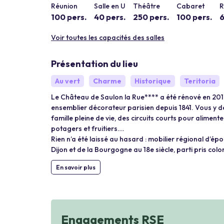
Réunion
Salle en U
Théâtre
Cabaret
R
100 pers.
40 pers.
250 pers.
100 pers.
6
Voir toutes les capacités des salles
Présentation du lieu
Au vert
Charme
Historique
Teritoria
Le Château de Saulon la Rue**** a été rénové en 2018
ensemblier décorateur parisien depuis 1841. Vous y
famille pleine de vie, des circuits courts pour alimente
potagers et fruitiers….
Rien n’a été laissé au hasard : mobilier régional d’é
Dijon et de la Bourgogne au 18e siècle, parti pris colo
En savoir plus
Engagements RSE