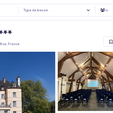
Type de besoin
Pers.
***
-Rue, France