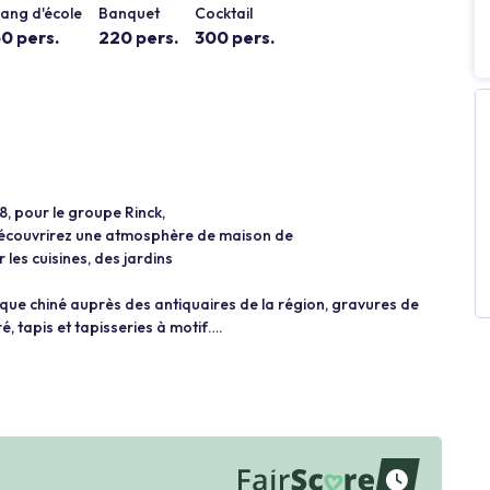
ang d'école
Banquet
Cocktail
0 pers.
220 pers.
300 pers.
, pour le groupe Rinck,
 découvrirez une atmosphère de maison de
r les cuisines, des jardins
poque chiné auprès des antiquaires de la région, gravures de
ré, tapis et tapisseries à motif….
waiting