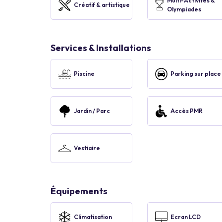
Multi-Activités &
Créatif & artistique
Olympiades
Services & Installations
Piscine
Parking sur place
Jardin / Parc
Accès PMR
Vestiaire
Équipements
Climatisation
Ecran LCD