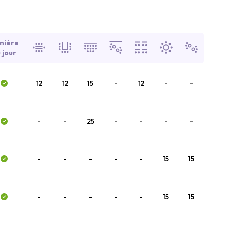
mière
 jour
12
12
15
-
12
-
-
-
-
25
-
-
-
-
-
-
-
-
-
15
15
-
-
-
-
-
15
15