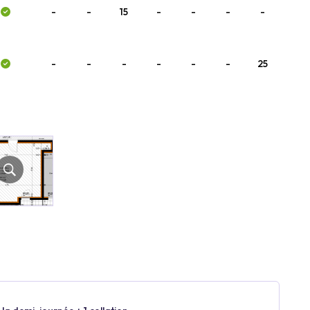
-
-
15
-
-
-
-
-
-
-
-
-
-
25