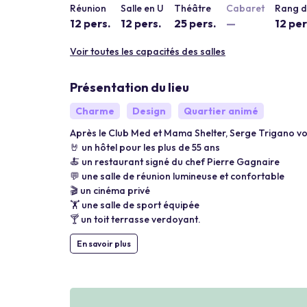
Réunion
Salle en U
Théâtre
Cabaret
Rang d
12 pers.
12 pers.
25 pers.
—
12 per
Voir toutes les capacités des salles
Présentation du lieu
Charme
Design
Quartier animé
Après le Club Med et Mama Shelter, Serge Trigano v
🤘 un hôtel pour les plus de 55 ans
🍝 un restaurant signé du chef Pierre Gagnaire
💬 une salle de réunion lumineuse et confortable
🎬 un cinéma privé
🏋️ une salle de sport équipée
🍸 un toit terrasse verdoyant.
En savoir plus