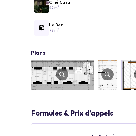
Ciné Casa
2
42 m
Le Bar
2
78 m
Plans
Formules & Prix d’appels