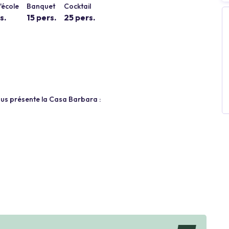
'école
Banquet
Cocktail
s.
15 pers.
25 pers.
ous présente la Casa Barbara :