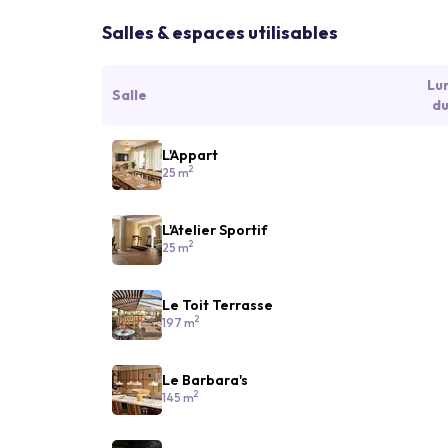
Salles & espaces utilisables
Lu
Salle
du
L'Appart
2
25 m
L'Atelier Sportif
2
25 m
Le Toit Terrasse
2
197 m
Le Barbara's
2
145 m