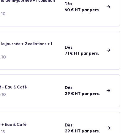
 la demi-journée + 1 collation
Dès
60 € HT par pers.
 10
 la journée + 2 collations + 1
Dès
71 € HT par pers.
: 10
t + Eau & Café
Dès
29 € HT par pers.
: 10
t + Eau & Café
Dès
29 € HT par pers.
 15