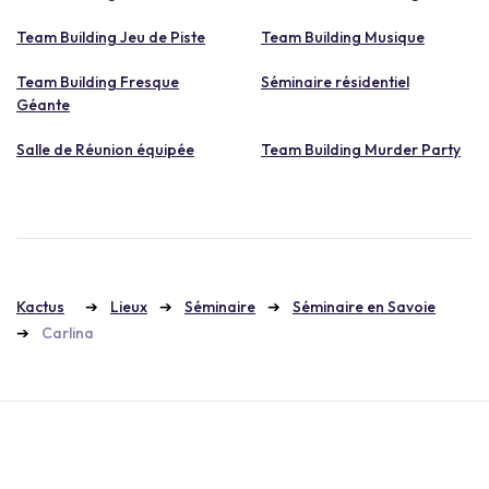
Team Building Jeu de Piste
Team Building Musique
Team Building Fresque
Séminaire résidentiel
Géante
Salle de Réunion équipée
Team Building Murder Party
Kactus
Lieux
Séminaire
Séminaire en Savoie
Carlina