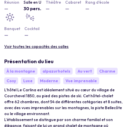
Réunion
Salle en U
Théâtre
Cabaret
Rang d'école
—
30 pers.
—
—
—
Banquet
Cocktail
—
—
Voir toutes les capacités des salles
Présentation du lieu
À la montagne
alpazurhotels
Au vert
Charme
Cosy
Luxe
Moderne
Vue imprenable
L'hôtel Le Carlina est idéalement situé au cœur du village de
Courchevel 1850, au pied des pistes de ski. Cet hôtel-chalet
offre 62 chambres, dont 54 de différentes catégories et 8 suites,
avec des vues imprenables sur les montagnes, la piste Bellecôte
ou le village environnant.
L’établissement se distingue par son charme familial et son
élégance, faisant de lui un grand chalet de montagne où