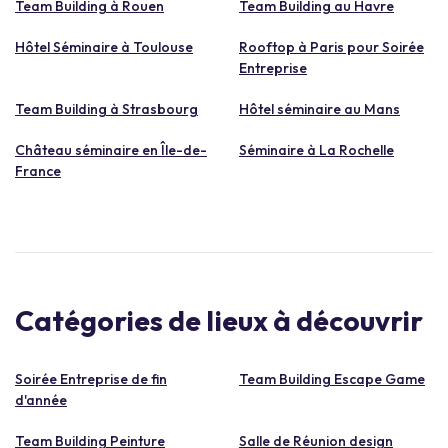
Team Building à Rouen
Team Building au Havre
Hôtel Séminaire à Toulouse
Rooftop à Paris pour Soirée
Entreprise
Team Building à Strasbourg
Hôtel séminaire au Mans
Château séminaire en Île-de-
Séminaire à La Rochelle
France
Catégories de lieux à découvrir
Soirée Entreprise de fin
Team Building Escape Game
d'année
Team Building Peinture
Salle de Réunion design