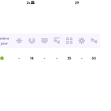
2x
29
mière
 jour
-
18
-
-
35
-
50