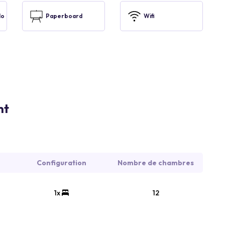
lo
Paperboard
Wifi
nt
Configuration
Nombre de chambres
1x
12