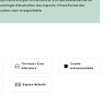
 qui mesure la performance RSE d’un lieu événementiel de
dologie d’évaluation des impacts, il transforme des
cateur clair et exploitable.
Terrasse / Cour
Cuisine
intérieure
événementielle
Espace détente