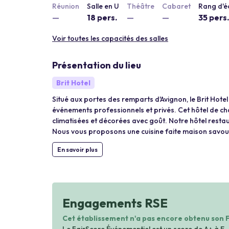
Réunion
Salle en U
Théâtre
Cabaret
Rang d'é
—
18 pers.
—
—
35 pers.
Voir toutes les capacités des salles
Présentation du lieu
Brit Hotel
Situé aux portes des remparts d'Avignon, le Brit Hotel 
événements professionnels et privés. Cet hôtel de ch
climatisées et décorées avec goût. Notre hôtel restau
Nous vous proposons une cuisine faite maison savour
En savoir plus
Engagements RSE
Cet établissement n'a pas encore obtenu son 