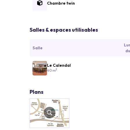
Chambre twin
Salles & espaces utilisables
Lu
Salle
du
Le Calendal
2
40 m
Plans