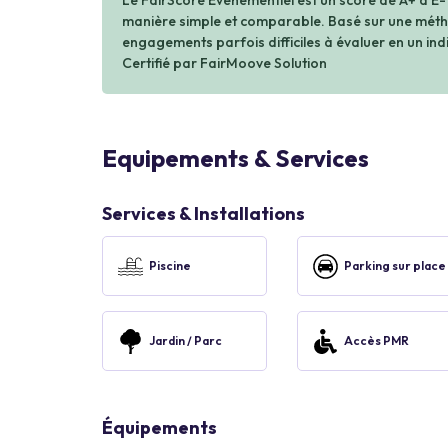
Le FairScore Événementiel est un score de A+ à E-
manière simple et comparable. Basé sur une métho
engagements parfois difficiles à évaluer en un indi
Certifié par FairMoove Solution
Equipements & Services
Services & Installations
Piscine
Parking sur place
Jardin / Parc
Accès PMR
Équipements