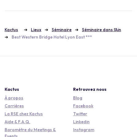
Kactus
Lieux
Séminaire
Séminaire dans l'Ain
Best Western Bridge Hotel Lyon East ***
Kactus
Retrouvez nous
À propos
Blog
Carrières
Facebook
La RSE chez Kactus
Twitter
Aide & F.A.Q.
Linkedin
Baromètre du Meetings &
Instagram
Events