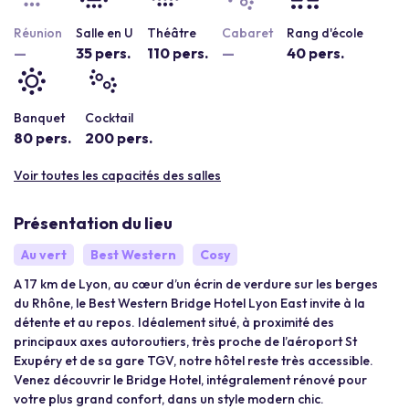
Réunion
Salle en U
Théâtre
Cabaret
Rang d'école
—
35 pers.
110 pers.
—
40 pers.
Banquet
Cocktail
80 pers.
200 pers.
Voir toutes les capacités des salles
Présentation du lieu
Au vert
Best Western
Cosy
A 17 km de Lyon, au cœur d’un écrin de verdure sur les berges
du Rhône, le Best Western Bridge Hotel Lyon East invite à la
détente et au repos. Idéalement situé, à proximité des
principaux axes autoroutiers, très proche de l’aéroport St
Exupéry et de sa gare TGV, notre hôtel reste très accessible.
Venez découvrir le Bridge Hotel, intégralement rénové pour
votre plus grand confort, dans un style modern chic.