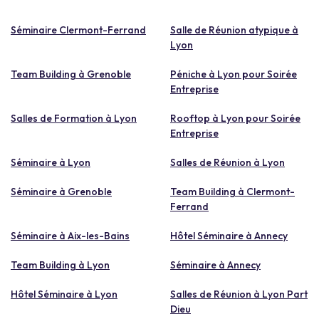
Séminaire Clermont-Ferrand
Salle de Réunion atypique à
Lyon
Team Building à Grenoble
Péniche à Lyon pour Soirée
Entreprise
Salles de Formation à Lyon
Rooftop à Lyon pour Soirée
Entreprise
Séminaire à Lyon
Salles de Réunion à Lyon
Séminaire à Grenoble
Team Building à Clermont-
Ferrand
Séminaire à Aix-les-Bains
Hôtel Séminaire à Annecy
Team Building à Lyon
Séminaire à Annecy
Hôtel Séminaire à Lyon
Salles de Réunion à Lyon Part
Dieu