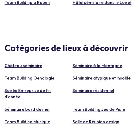
Team Building à Rouen
Hôtel séminaire dans le Loiret
Catégories de lieux à découvrir
Château séminaire
Séminaire à la Montagne
Team Building Oenologie
Séminaire atypique et insolite
Soirée Entreprise de fin
Séminaire résidentiel
d'année
Séminaire bord de mer
Team Building Jeu de Piste
Team Building Musique
Salle de Réunion design