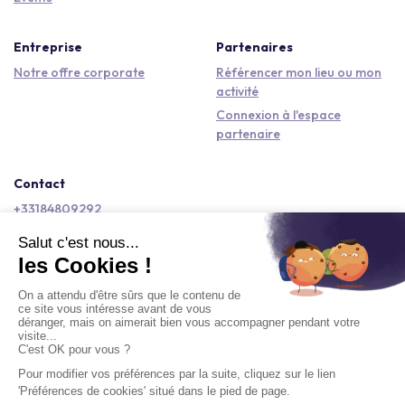
Entreprise
Partenaires
Notre offre corporate
Référencer mon lieu ou mon
activité
Connexion à l'espace
partenaire
Contact
+33184809292
hello@kactus.com
Copyright © 2026 Kactus Tous droits réservés
Conditions générales d'utilisation
Mentions légales
Signaler un contenu
Politique de confidentialité
Accessibilité : non conforme