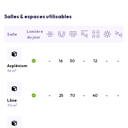
Salles & espaces utilisables
Lumière
Salle
du jour
-
16
30
-
12
-
-
Asplénium
2
36 m
-
25
70
-
40
-
-
Lône
2
70 m