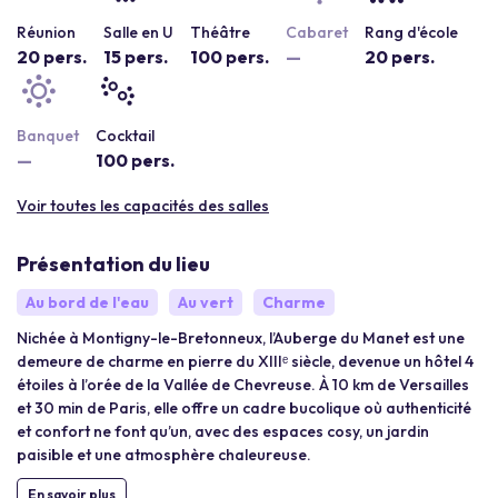
Réunion
Salle en U
Théâtre
Cabaret
Rang d'école
20 pers.
15 pers.
100 pers.
—
20 pers.
Banquet
Cocktail
—
100 pers.
Voir toutes les capacités des salles
Présentation du lieu
Au bord de l'eau
Au vert
Charme
Nichée à Montigny-le-Bretonneux, l’Auberge du Manet est une
demeure de charme en pierre du XIIIᵉ siècle, devenue un hôtel 4
étoiles à l’orée de la Vallée de Chevreuse. À 10 km de Versailles
et 30 min de Paris, elle offre un cadre bucolique où authenticité
et confort ne font qu’un, avec des espaces cosy, un jardin
paisible et une atmosphère chaleureuse.
En savoir plus