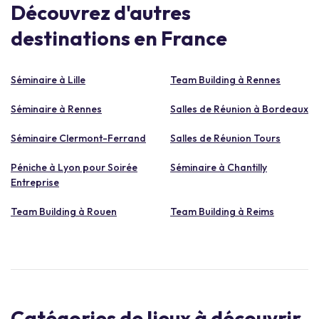
Découvrez d'autres
destinations en France
Séminaire à Lille
Team Building à Rennes
Séminaire à Rennes
Salles de Réunion à Bordeaux
Séminaire Clermont-Ferrand
Salles de Réunion Tours
Péniche à Lyon pour Soirée
Séminaire à Chantilly
Entreprise
Team Building à Rouen
Team Building à Reims
Catégories de lieux à découvrir