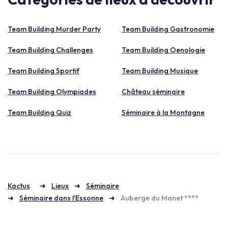
Team Building Murder Party
Team Building Gastronomie
Team Building Challenges
Team Building Oenologie
Team Building Sportif
Team Building Musique
Team Building Olympiades
Château séminaire
Team Building Quiz
Séminaire à la Montagne
Kactus
Lieux
Séminaire
Séminaire dans l'Essonne
Auberge du Manet ****