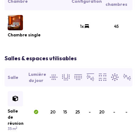
Chambre
Configuration
chambres
1x
45
Chambre single
Salles & espaces utilisables
Lumière
Salle
du jour
Salle
20
15
25
-
20
-
-
de
réunion
2
35 m