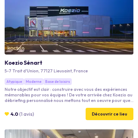
Koezio Sénart
5-7 Trait d'Union, 77127 Lieusaint, France
Atypique
Moderne
Base de loisirs
Notre objectif est clair : construire avec vous des expériences
mémorables pour vos équipes ! De votre arrivée chez Koezio au
débriefing personnalisé nous mettons tout en oeuvre pour que
votre venue soit un succès. Choisissez une solution qui
correspond le mieux à vos besoins ou contactez nos experts
4.0
(1 avis)
Découvrir ce lieu
pour élaborer un programme sur mesure parfaitement adapté
!