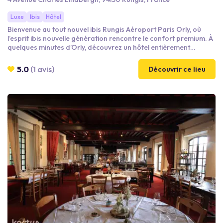
Luxe
Ibis
Hôtel
Bienvenue au tout nouvel ibis Rungis Aéroport Paris Orly, où
l’esprit ibis nouvelle génération rencontre le confort premium. À
quelques minutes d’Orly, découvrez un hôtel entièrement
réinventé, pensé pour des séminaires inspirants et fluides. Nos 6
salles lumineuses, certaines avec terrasse, offrent un décor
5.0
(1 avis)
Découvrir ce lieu
contemporain idéal pour créer, échanger et fédérer. Chambres
spacieuses dernière génération, restauration moderne, navette
gratuite, connexion directe à Paris par la ligne T7 puis Métro 14.