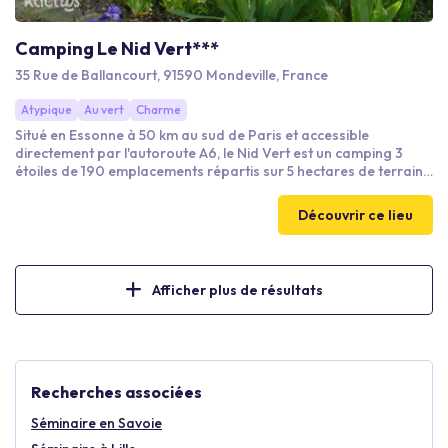
Camping Le Nid Vert***
35 Rue de Ballancourt, 91590 Mondeville, France
Atypique
Au vert
Charme
Situé en Essonne à 50 km au sud de Paris et accessible
directement par l'autoroute A6, le Nid Vert est un camping 3
étoiles de 190 emplacements répartis sur 5 hectares de terrain
arboré. Nous pouvons accueillir dans un cadre naturel privilégié
vos séminaires, réunions ou assemblées générales jusqu'à 80
Découvrir ce lieu
personnes. Sur place, nous mettons à disposition une salle ainsi
que différentes possibilités d'hébergement en mobil-home ou
en tente.
Afficher plus de résultats
Recherches associées
Séminaire en Savoie