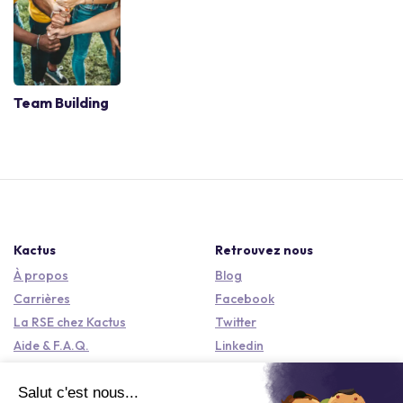
Team Building
Kactus
Retrouvez nous
À propos
Blog
Carrières
Facebook
La RSE chez Kactus
Twitter
Aide & F.A.Q.
Linkedin
Baromètre du Meetings &
Instagram
Events