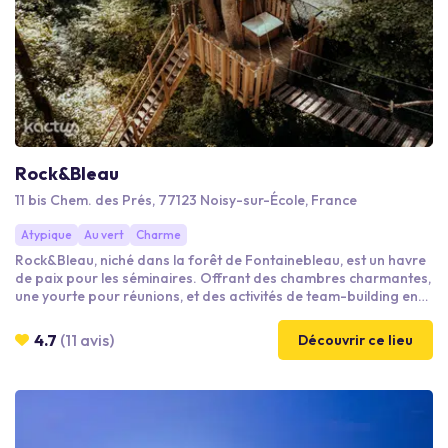
Rock&Bleau
11 bis Chem. des Prés, 77123 Noisy-sur-École, France
Atypique
Au vert
Charme
Rock&Bleau, niché dans la forêt de Fontainebleau, est un havre
de paix pour les séminaires. Offrant des chambres charmantes,
une yourte pour réunions, et des activités de team-building en
pleine nature. Profitez de la beauté exceptionnelle de la mer de
Sable, des rochers et des pignons de la forêt domaniale en
4.7
(11 avis)
Découvrir ce lieu
lisière du site comme terrain de jeu rêvé en Île-de-France.