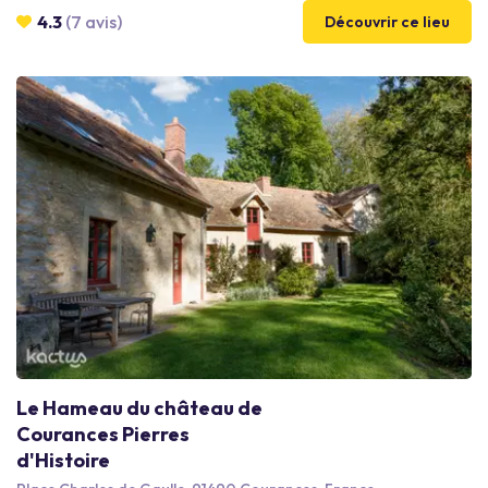
B et C). Au cœur du quartier d’affaires Atlantis proche de
4.3
(7 avis)
Découvrir ce lieu
nombreux sièges sociaux, notre hôtel dispose d’infrastructures
permettant de répondre aux besoins spécifiques des
entreprises en restauration, hébergement et réunion d’affaires.
Le Hameau du château de
Courances Pierres
d'Histoire