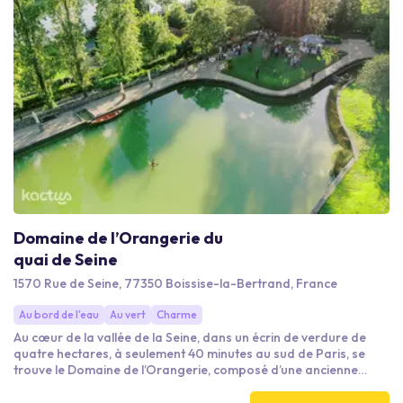
Domaine de l’Orangerie du
quai de Seine
1570 Rue de Seine, 77350 Boissise-la-Bertrand, France
Au bord de l'eau
Au vert
Charme
Au cœur de la vallée de la Seine, dans un écrin de verdure de
quatre hectares, à seulement 40 minutes au sud de Paris, se
trouve le Domaine de l’Orangerie, composé d’une ancienne
orangerie, d’un colombier et des dépendances du Château de
Beaulieu du XVIIIe siècle. Cette propriété d’exception vous offre