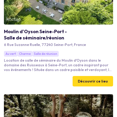
Moulin d'Oyson Seine-Port -
Salle de séminaire/réunion
6 Rue Suzanne Ruelle, 77240 Seine-Port, France
Au vert
Charme
Salle de réunion
Location de salle de séminaire du Moulin d'Oyson dans le
domaine des Ruisseaux à Seine-Port, un cadre inspirant pour
vos événements ! Située dans un cadre paisible et verdoyant, la
maison d’hôtes Les Ruisseaux vous propose une salle de
séminaire idéale pour vos réunions, formations et événements
Découvrir ce lieu
professionnels. Nichée au cœur d’un environnement naturel,
notre salle allie charme, confort et fonctionnalité. Que ce soit
pour une journée d’étude, un séminaire résidentiel ou une
réunion privée .