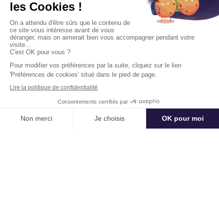
Entreprise
Partenaires
Notre offre corporate
Référencer mon lieu ou mon
activité
Connexion à l'espace
partenaire
Contact
+33184809292
hello@kactus.com
Copyright © 2026 Kactus Tous droits réservés
Conditions générales d'utilisation
Mentions légales
Signaler un contenu
Politique de confidentialité
Accessibilité : non conforme