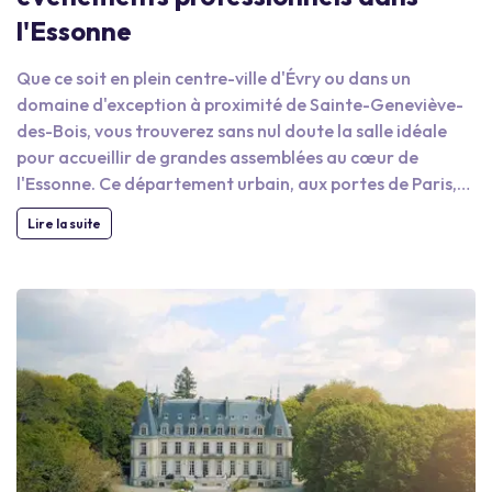
l'Essonne
Que ce soit en plein centre-ville d'Évry ou dans un
domaine d'exception à proximité de Sainte-Geneviève-
des-Bois, vous trouverez sans nul doute la salle idéale
pour accueillir de grandes assemblées au cœur de
l'Essonne. Ce département urbain, aux portes de Paris,
saura répondre à tous vos besoins en termes de services
Lire la suite
et d'infrastructures. En plus des avantages propres aux
grandes villes d’Île-de-France, l'Essonne vous permettra
de vous ressourcer le temps d'un séminaire résidentiel, à
proximité des forêts de Sénart et de Rougeau. Profitez
donc de tous les atouts offerts par le département et
louez dès à présent une salle conçue pour des réunions et
des conférences au sud de Paris. Aux portes de Paris,
l'Essonne offre tous les services des grandes
agglomérations d’Île-de-France tout en permettant de
se ressourcer au sein de vastes espaces verts. C'est, en ce