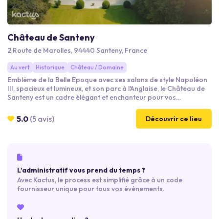
sens, un département idéal pour recevoir vos collègues
lors d'un séminaire d'entreprise.
Château de Santeny
2 Route de Marolles, 94440 Santeny, France
Au vert
Historique
Château / Domaine
Emblème de la Belle Epoque avec ses salons de style Napoléon
III, spacieux et lumineux, et son parc à l'Anglaise, le Château de
Santeny est un cadre élégant et enchanteur pour vos
événements d'entreprise. D'accès facile, le Château de Santeny
est situé à 30 minutes de Paris et à 10 min du RER A de Boissy
5.0
(5 avis)
Découvrir ce lieu
Saint léger. Il vous est loué en toute exclusivité et peut accueillir
de 15 à 200 personnes.
L'administratif vous prend du temps ?
Avec Kactus, le process est simplifié grâce à un code
fournisseur unique pour tous vos évènements.