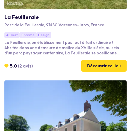
La Feuilleraie
Parc de la Feuilleraie, 91480 Varennes-Jarcy, France
Au vert
Charme
Design
La Feuilleraie, un établissement pas tout à fait ordinaire !
Abritée dans une demeure de maître du XVIIIe siècle, au sein
d’un parc paysager centenaire, La Feuilleraie se positionne
comme une maison d’événements et de moments sur-mesure.
Le chef Guillaume Lamory et son équipe y accueillent les
5.0
(2 avis)
Découvrir ce lieu
groupes et entreprises en quête d'une adresse pleine de
caractère et de charme...et d'une cuisine gastronomique ! Nos
espaces de réception peuvent accueillir entre 8 et 96
personnes.