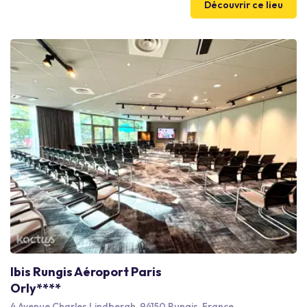
Découvrir ce lieu
une vue sur la Seine, ses jardins intimistes et fleuris une grande
partie de l’année, son parc orné d’arbres centenaires et son
vaste bassin romantique: un lieu synonyme de dépaysement.
Ibis Rungis Aéroport Paris
Orly****
4 Avenue Charles Lindbergh, 94150 Rungis, France