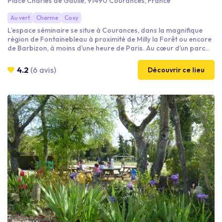
Place Charles de Gaulle, 91490 Courances, France
Au vert
Charme
Cosy
L’espace séminaire se situe à Courances, dans la magnifique
région de Fontainebleau à proximité de Milly la Forêt ou encore
de Barbizon, à moins d’une heure de Paris. Au cœur d’un parc
classé de 86 hectares. Pour un séminaire en toute intimité. -19
chambres doubles -2 espaces de travail -Vélos à disposition -
4.2
(6 avis)
Découvrir ce lieu
Au coeur de la nature -Traiteur local -Un responsable de
domaine à votre écoute