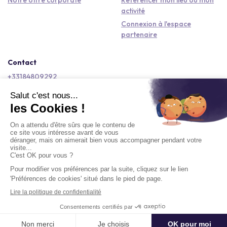
activité
Connexion à l'espace
partenaire
Contact
+33184809292
hello@kactus.com
Copyright © 2026 Kactus Tous droits réservés
Conditions générales d'utilisation
Mentions légales
Signaler un contenu
Politique de confidentialité
Accessibilité : non conforme
Demander un devis
Délai moyen de réponse : Moins de 4h