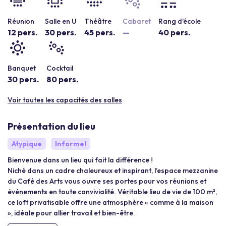
Réunion
Salle en U
Théâtre
Cabaret
Rang d'école
12 pers.
30 pers.
45 pers.
—
40 pers.
Banquet
Cocktail
30 pers.
80 pers.
Voir toutes les capacités des salles
Présentation du lieu
Atypique
Informel
Bienvenue dans un lieu qui fait la différence !
Niché dans un cadre chaleureux et inspirant, l’espace mezzanine
du Café des Arts vous ouvre ses portes pour vos réunions et
événements en toute convivialité. Véritable lieu de vie de 100 m²,
ce loft privatisable offre une atmosphère « comme à la maison
», idéale pour allier travail et bien-être.