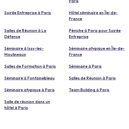
Paris
Soirée Entreprise à Paris
Hôtel séminaire en Île-de-
France
Salles de Réunion à La
Péniche à Paris pour Soirée
Défense
Entreprise
Séminaire à Issy-les-
Séminaire atypique en Île-de-
Moulineaux
France
Salles de Formation à Paris
Séminaire à Paris
Séminaire à Fontainebleau
Salles de Réunion à Paris
Séminaire atypique à Paris
Team Building à Paris
Salle de réunion dans un
hôtel à Paris