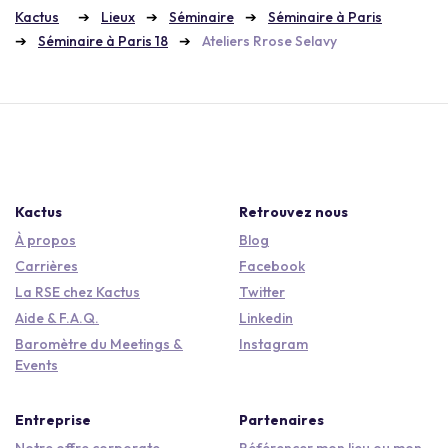
Kactus
Lieux
Séminaire
Séminaire à Paris
Séminaire à Paris 18
Ateliers Rrose Selavy
Kactus
Retrouvez nous
À propos
Blog
Carrières
Facebook
La RSE chez Kactus
Twitter
Aide & F.A.Q.
Linkedin
Baromètre du Meetings &
Instagram
Events
Entreprise
Partenaires
Notre offre corporate
Référencer mon lieu ou mon