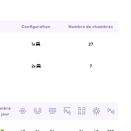
Configuration
Nombre de chambres
1x
27
2x
7
mière
 jour