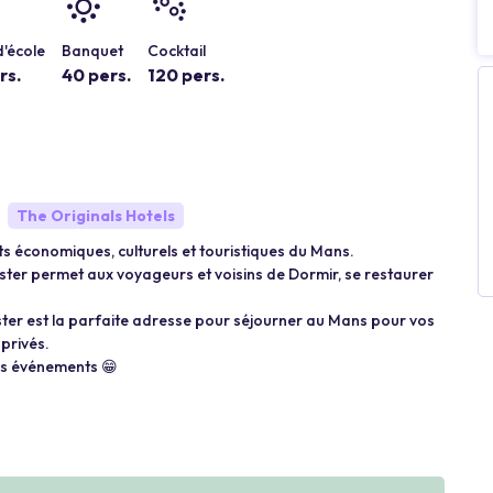
'école
Banquet
Cocktail
rs.
40 pers.
120 pers.
The Originals Hotels
its économiques, culturels et touristiques du Mans.
ster permet aux voyageurs et voisins de Dormir, se restaurer
tyster est la parfaite adresse pour séjourner au Mans pour vos
privés.
vos événements 😁