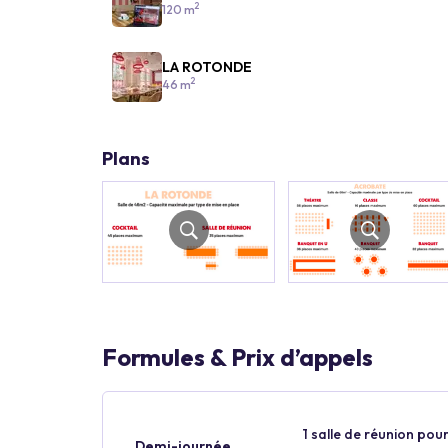
2
120 m
LA ROTONDE
2
46 m
Plans
Formules & Prix d’appels
1 salle de réunion pour
Demi-journée