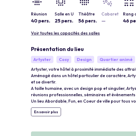
Réunion
Salle en U
Théâtre
Cabaret
Rang d
40 pers.
25 pers.
56 pers.
—
46 pe
Voir toutes les capacités des salles
Présentation du lieu
Artyster
Cosy
Design
Quartier animé
Artyster, votre hôtel à proximité immédiate des attra
Aménagé dans un hôtel particulier de caractère, Arty
et se divertir.
A taille humaine, avec un design pop et singulier, Ar
réunions professionnelles, séminaires et événements 
Un lieu Abordable, Fun, en Coeur de ville pour tous 
En savoir plus