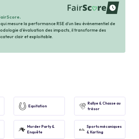
waiting
FairScore.
 qui mesure la performance RSE d’un lieu événementiel de
dologie d’évaluation des impacts, il transforme des
cateur clair et exploitable.
Rallye & Chasse au
Equitation
trésor
Murder Party &
Sports mécaniques
Enquête
& Karting