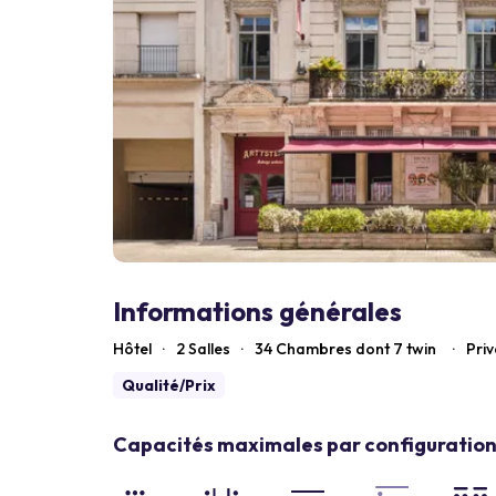
Informations générales
Hôtel
·
2 Salles
·
34
Chambres dont 7 twin
·
Priv
Qualité/Prix
Capacités maximales par configuration 