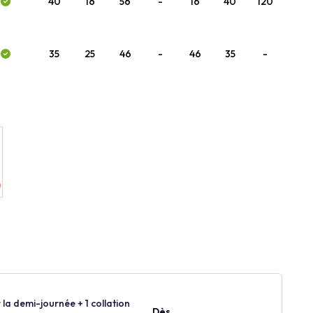
40
16
56
-
16
40
120
35
25
46
-
46
35
-
 la demi-journée + 1 collation
Dès