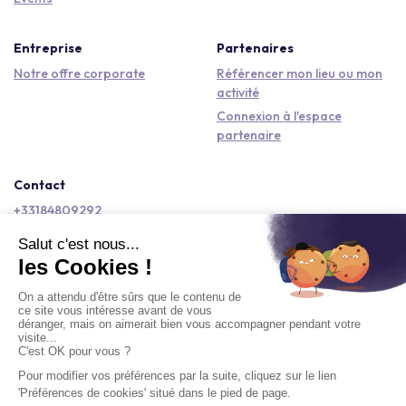
Entreprise
Partenaires
Notre offre corporate
Référencer mon lieu ou mon
activité
Connexion à l'espace
partenaire
Contact
+33184809292
hello@kactus.com
Copyright © 2026 Kactus Tous droits réservés
Conditions générales d'utilisation
Mentions légales
Signaler un contenu
Politique de confidentialité
Accessibilité : non conforme