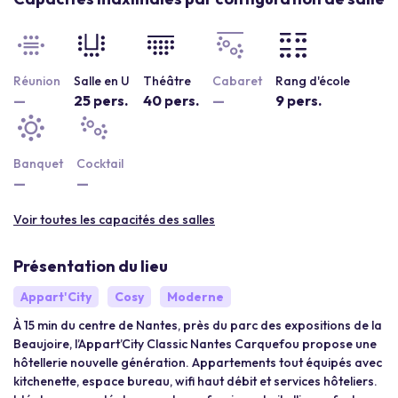
Réunion
Salle en U
Théâtre
Cabaret
Rang d'école
—
25 pers.
40 pers.
—
9 pers.
Banquet
Cocktail
—
—
Voir toutes les capacités des salles
Présentation du lieu
Appart'City
Cosy
Moderne
À 15 min du centre de Nantes, près du parc des expositions de la
Beaujoire, l’Appart’City Classic Nantes Carquefou propose une
hôtellerie nouvelle génération. Appartements tout équipés avec
kitchenette, espace bureau, wifi haut débit et services hôteliers.