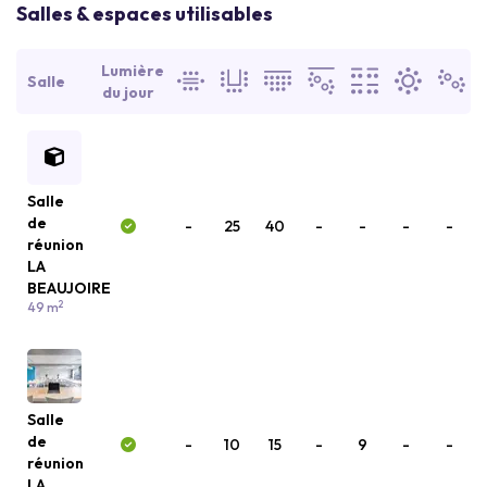
Salles & espaces utilisables
Lumière
Salle
du jour
Salle
de
-
25
40
-
-
-
-
réunion
LA
BEAUJOIRE
2
49 m
Salle
de
-
10
15
-
9
-
-
réunion
LA