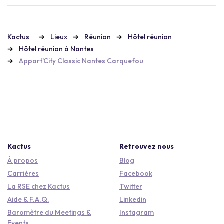
Kactus
Lieux
Réunion
Hôtel réunion
Hôtel réunion à Nantes
Appart'City Classic Nantes Carquefou
Kactus
Retrouvez nous
À propos
Blog
Carrières
Facebook
La RSE chez Kactus
Twitter
Aide & F.A.Q.
Linkedin
Baromètre du Meetings &
Instagram
Events