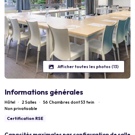
Afficher toutes les photos (13)
Informations générales
Hôtel
·
2 Salles
·
56
Chambres dont 53 twin
·
Non privatisable
Certification RSE
Capacités maximales par configuration de salle