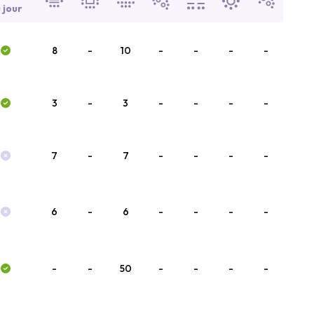
 jour
8
-
10
-
-
-
-
3
-
3
-
-
-
-
7
-
7
-
-
-
-
6
-
6
-
-
-
-
-
-
50
-
-
-
-