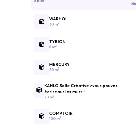
Salle
du
WARHOL
2
30 m
TYRION
2
8 m
MERCURY
2
20 m
KAHLO Salle Créative >vous pouvez
écrire sur les murs !
2
20 m
COMPTOIR
2
100 m