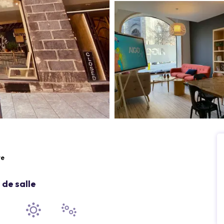
re
de salle