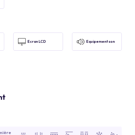
Ecran LCD
Equipement son
nt
mière