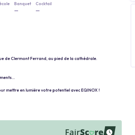
école
Banquet
Cocktail
—
—
que de Clermont Ferrand, au pied de la cathédrale.
nements…
r mettre en lumière votre potentiel avec EQINOX !
waiting