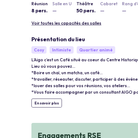
Réunion
Salle en U
Théâtre
Cabaret
Rang d'
8 pers.
—
50 pers.
—
—
Voir toutes les capacités des salles
Présentation du lieu
Cosy
Intimiste
Quartier animé
L’Aigo c’est un Café situé au coeur du Centre Histori
Lieu où vous pouvez…
*Boire un chaï, un matcha, un café…
*travailler, réseauter, discuter, participer à des évé
*louer des salles pour vos réunions, vos ateliers…
*Vous faire accompagner par un consultant AIGO pou
En savoir plus
Engagements RSE