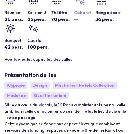
Réunion
Salle en U
Théâtre
Cabaret
Rang d'école
26 pers.
25 pers.
70 pers.
—
36 pers.
Banquet
Cocktail
42 pers.
100 pers.
Voir toutes les capacités des salles
Présentation du lieu
Atypique
Design
Machefert Hotels Collection
Moderne
Quartier animé
Situé au cœur du Marais, le 1K Paris a maintenant une nouvelle
ambition : celle de fusionner au sein de l'hôtel, le lieu de vie et le
lieu de passage.
Cette dynamique se fonde sur aspect électrique combinant
services de standing, espaces de vie, et offre de restauration