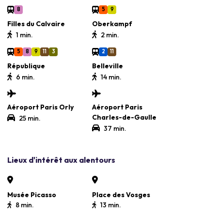
8
5
9
Filles du Calvaire
Oberkampf
1 min.
2 min.
5
8
9
11
3
2
11
République
Belleville
6 min.
14 min.
Aéroport Paris Orly
Aéroport Paris
Charles-de-Gaulle
25 min.
37 min.
Lieux d'intérêt aux alentours
Musée Picasso
Place des Vosges
8 min.
13 min.