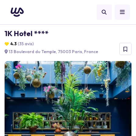
1K Hotel ****
4.3
(35 avis)
13 Boulevard du Temple, 75003 Paris, France