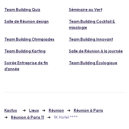
Team Building Quiz
Séminaire au Vert
Salle de Réunion design
Team Building Cocktail &
mixologie
Team Building Olympiades
Team Building Innovant
Team Building Karting
Salle de Réunion à la journée
Soirée Entreprise de fin
Team Building Écologique
d'année
Kactus
Lieux
Réunion
Réunion à Paris
Réunion à Paris 11
1K Hotel ****