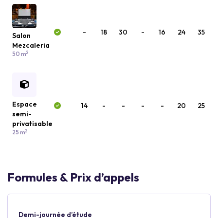
-
18
30
-
16
24
35
Salon
Mezcaleria
2
50 m
Espace
14
-
-
-
-
20
25
semi-
privatisable
2
25 m
Formules & Prix d’appels
Demi-journée d’étude