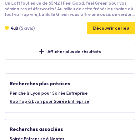
Un Loft tout en un de 65M2 ! Feel Good, feel Green pour vos
séminaires et Aferworks ! Au milieu de cette frénésie urbaine où
tout va trop vite, La Bulle Green vous offre une oasis de verdure
et de sérénité. La nature s’invite à La Bulle, dans ce nouvel
espace de séminaires, réunions et afterwork, qui redonne de la
4.8
(5 avis)
Découvrir ce lieu
place à l’essentiel, au végétal, à la sérénité. Visitez le lieu
: https://my.matterport.com/show/?
m=w6bHkz2Vefc&ss=26&sr=-.08,-1.4
Afficher plus de résultats
Recherches plus précises
Péniche à Lyon pour Soirée Entreprise
Rooftop à Lyon pour Soirée Entreprise
Recherches associées
Soirée Entreprise à Nantes