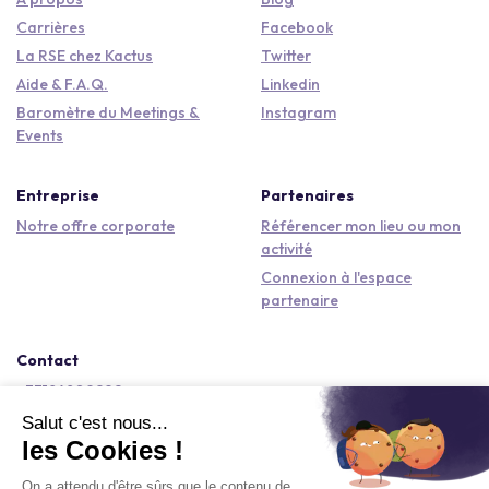
Carrières
Facebook
La RSE chez Kactus
Twitter
Aide & F.A.Q.
Linkedin
Baromètre du Meetings &
Instagram
Events
Entreprise
Partenaires
Notre offre corporate
Référencer mon lieu ou mon
activité
Connexion à l'espace
partenaire
Contact
+33184809292
hello@kactus.com