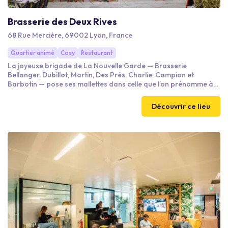
Brasserie des Deux Rives
68 Rue Mercière, 69002 Lyon, France
Quartier animé
Cosy
Restaurant
La joyeuse brigade de La Nouvelle Garde — Brasserie
Bellanger, Dubillot, Martin, Des Prés, Charlie, Campion et
Barbotin — pose ses mallettes dans celle que l’on prénomme à
raison, la capitale mondiale de la gastronomie : Lyon. C’est au
68 rue Mercière, en lieu et place du mythique Eden Rock Café,
Découvrir ce lieu
qu’elle aiguise cette nouvelle fois ses couteaux dans sa dernière
maison, la Brasserie Des Deux Rives. Prête comme toujours à se
frotter aux classiques du nouveau terroir qui l’abrite —
saucisson brioch