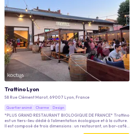
Trattino Lyon
58 Rue Clément Marot, 69007 Lyon, France
Quartier animé
Charme
Design
*PLUS GRAND RESTAURANT BIOLOGIQUE DE FRANCE* Trattino
est un tiers-lieu dédié à l’alimentation écologique et à la culture.
Il est composé de trois dimensions : un restaurant, un bar-café,
une épicerie. Le tout est animé par une programmation