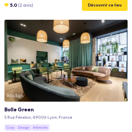
culturelle diversifiée. La démarche de Trattino se veut éco-
5.0
(2 avis)
Découvrir ce lieu
responsable : 100% bio, locale, équitable, en circuit court, de
saison, faite maison et transparente.
Bulle Green
5 Rue Fénelon, 69006 Lyon, France
Cosy
Design
Intimiste