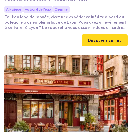
Atypique
Au bord de l'eau
Charme
Tout au long de l’année, vivez une expérience inédite à bord du
bateau le plus emblématique de Lyon. Vous avez un événement
à célébrer à Lyon ? Le vaporetto vous accueille dans un cadre
exceptionnel et vous propose de plonger dans une atmosphère
de détente et de convivialité. Pour vos événements privés et
Découvrir ce lieu
professionnels, louez le Vaporetto pour un TRANSFERT jusqu’à
90 personnes ou bien pour un COCKTAIL DINATOIRE, jusqu’à
40 personnes.