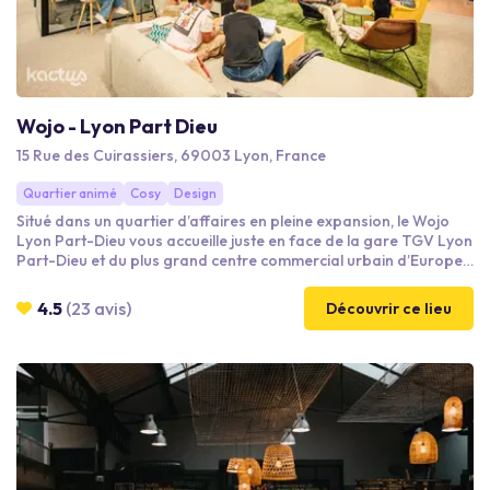
Wojo - Lyon Part Dieu
15 Rue des Cuirassiers, 69003 Lyon, France
Quartier animé
Cosy
Design
Situé dans un quartier d’affaires en pleine expansion, le Wojo
Lyon Part-Dieu vous accueille juste en face de la gare TGV Lyon
Part-Dieu et du plus grand centre commercial urbain d’Europe. ​
Au calme dans la tour Silex1, cet espace baigné de lumière
dispose de salles de réunions et espaces privatisables de
4.5
(23 avis)
Découvrir ce lieu
toutes tailles, d’une équipe dédiée à l’événementiel mais aussi de
bureaux à la demi-journée, coworking, bars, salons et jardin
suspendu pour optimiser votre journée.​