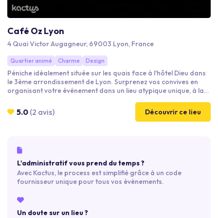
Café Oz Lyon
4 Quai Victor Augagneur, 69003 Lyon, France
Quartier animé
Charme
Design
Péniche idéalement située sur les quais face à l'hôtel Dieu dans
le 3ème arrondissement de Lyon. Surprenez vos convives en
organisant votre événement dans un lieu atypique unique, à la
décoration originale et colorée directement inspirée du
continent australien. Profitez de nos 3 espaces aux
5.0
(2 avis)
Découvrir ce lieu
configurations multiples, en privatisation partielle ou totale.
L'administratif vous prend du temps ?
Avec Kactus, le process est simplifié grâce à un code
fournisseur unique pour tous vos évènements.
Un doute sur un lieu ?