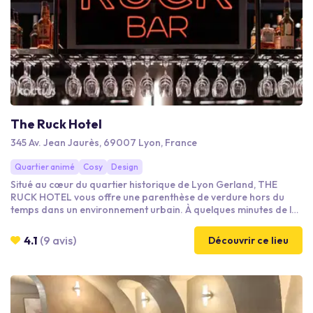
The Ruck Hotel
345 Av. Jean Jaurès, 69007 Lyon, France
Quartier animé
Cosy
Design
Situé au cœur du quartier historique de Lyon Gerland, THE
RUCK HOTEL vous offre une parenthèse de verdure hors du
temps dans un environnement urbain. À quelques minutes de la
Place Bellecour et des rues du Vieux-Lyon, profitez d'une
architecture moderne et d'un cadre design. The Ruck Hotel vous
4.1
(9 avis)
Découvrir ce lieu
propose un service 4 étoiles trendy basé sur 3 Piliers : "l'Esprit
Sportif, Urban Garden et Foodie Vibrant" !