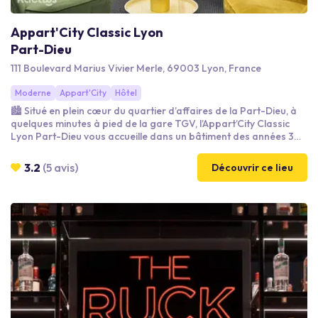
Appart'City Classic Lyon
Part-Dieu
111 Boulevard Marius Vivier Merle, 69003 Lyon, France
Moderne
Appart'City
Hôtel
🏙 Situé en plein cœur du quartier d’affaires de la Part-Dieu, à
quelques minutes à pied de la gare TGV, l’Appart’City Classic
Lyon Part-Dieu vous accueille dans un bâtiment des années 30
classé aux Bâtiments de France. L’établissement propose 2
salles de séminaire, un restaurant et 141 suites-appartements
3.2
(5 avis)
Découvrir ce lieu
entièrement équipées avec kitchenette, coin bureau et
connexion Wi-Fi gratuite, idéales pour vos déplacements
professionnels.