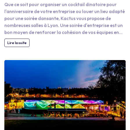
Que ce soit pour organiser un cocktail dinatoire pour
l'anniversaire de votre entreprise ou louer un lieu adapté
pour une soirée dansante, Kactus vous propose de
nombreuses salles à Lyon. Une soirée d'entreprise est un
bon moyen de renforcer la cohésion de vos équipes en
leur proposant de se détendre et de profiter d'une soirée
Lire la suite
dans un cadre agréable, propice aux échanges et surtout
en dehors de vos locaux. Vous trouverez aussi bien des
restaurants et des bars que des grandes salles de
réception et conférences pour organiser vos soirées
d'entreprise.