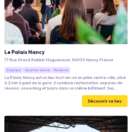
Le Palais Nancy
17 Rue Grand Rabbin Haguenauer, 54000 Nancy, France
Atypique
Quartier animé
Moderne
Le Palais Nancy est un lieu tout-en-un en plein centre-ville, situé
à 2 min à pied de la gare. Il combine restauration, espaces de
réunion, coworking et loisirs dans un même bâtiment. Ses
multiples univers (food court, salles de réunion, coworking,
escape games, karaokés, blind test, quiz game et réalité
Découvrir ce lieu
virtuelle) en font un lieu unique à Nancy pour mêler travail, repas
et divertissement, tout en convivialité.