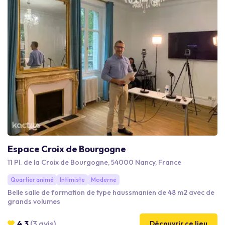
Espace Croix de Bourgogne
11 Pl. de la Croix de Bourgogne, 54000 Nancy, France
Quartier animé
Intimiste
Moderne
Belle salle de formation de type haussmanien de 48 m2 avec de
grands volumes
4.3
(3 avis)
Découvrir ce lieu