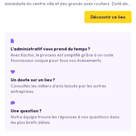
immédiate du centre‑ville et des grands axes routiers. Doté de
10 salles de projection ultra‑équipées et d’espaces réceptifs
privatisables, il combine expérience immersive, confort haut de
Découvrir ce lieu
gamme et solutions événementielles professionnelles pour tous
types de projets d’entreprise.
L'administratif vous prend du temps ?
Avec Kactus, le process est simplifié grâce à un code
fournisseur unique pour tous vos évènements.
Un doute sur un lieu ?
Consultez les milliers d’avis laissés par les autres
entreprises.
Une question ?
Notre équipe trouve les réponses à vos questions dans
les plus brefs délais.