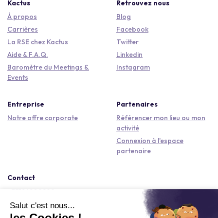
Kactus
Retrouvez nous
À propos
Blog
Carrières
Facebook
La RSE chez Kactus
Twitter
Aide & F.A.Q.
Linkedin
Baromètre du Meetings &
Instagram
Events
Entreprise
Partenaires
Notre offre corporate
Référencer mon lieu ou mon
activité
Connexion à l'espace
partenaire
Contact
+33184809292
hello@kactus.com