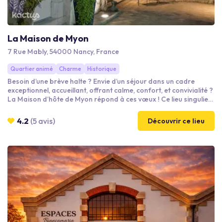
La Maison de Myon
7 Rue Mably, 54000 Nancy, France
Quartier animé
Charme
Historique
Besoin d’une brève halte ? Envie d’un séjour dans un cadre
exceptionnel, accueillant, offrant calme, confort, et convivialité ?
La Maison d’hôte de Myon répond à ces vœux ! Ce lieu singulier
se niche au cœur d’un quartier voué autrefois à la vie des
chanoines, enclavé, dans la ville du XVIIIe siècle, période-phare
4.2
(5 avis)
Découvrir ce lieu
de l’histoire nancéienne. La place Stanislas, son fleuron, se situe
à deux pas.