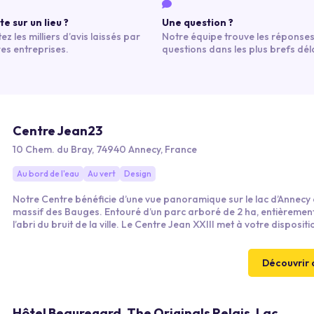
e sur un lieu ?
Une question ?
ez les milliers d’avis laissés par
Notre équipe trouve les réponses
res entreprises.
questions dans les plus brefs déla
Centre Jean23
10 Chem. du Bray, 74940 Annecy, France
Au bord de l'eau
Au vert
Design
Notre Centre bénéficie d’une vue panoramique sur le lac d’Annecy e
massif des Bauges. Entouré d’un parc arboré de 2 ha, entièrement
l’abri du bruit de la ville. Le Centre Jean XXIII met à votre disposit
de salles de réunion, répartis sur 8 salles de 12 à 60 places et un
amphithéâtre de 120 places
Découvrir 
Hôtel Beauregard, The Originals Relais, Lac