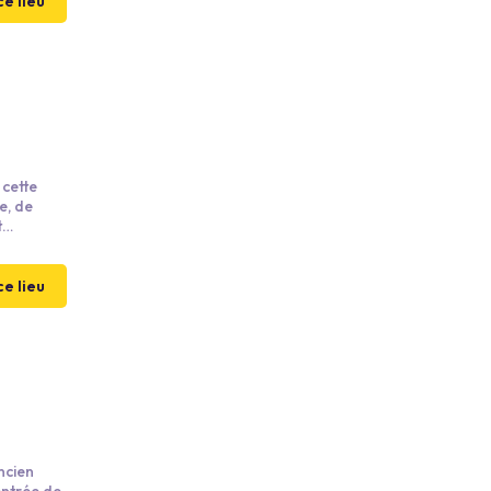
ce lieu
 cette
e, de
t
ce lieu
ncien