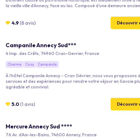
bâtiment classé au patrimoine historique, est idéalement situé à l’
la vieille ville d’Annecy, face au lac. Composé d’une demeure ancie
d’une aile récemment construite qui vient se fondre dans un écrin s
cet hôtel 4 étoiles novateur, tisse, de manière symbolique, un pont
l’histoire et la modernité. Annecy dispose désormais d’un nouveau
4.9
(8 avis)
Découvrir 
hôtelier.
Campanile Annecy Sud***
4 Imp. des Crêts, 74960 Cran-Gevrier, France
Charme
Cosy
Campanile
À l’hôtel Campanile Annecy - Cran Gévrier, nous vous proposons 
services et des expériences pour rendre votre séjour en Savoie pl
agréable et convivial.
5.0
(1 avis)
Découvrir 
Mercure Annecy Sud ****
76 Av. d'Aix-les-Bains, 74600 Annecy, France