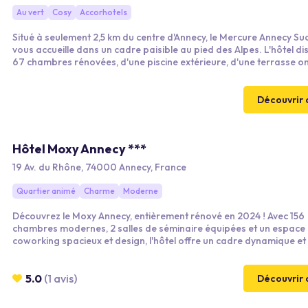
Au vert
Cosy
Accorhotels
Situé à seulement 2,5 km du centre d'Annecy, le Mercure Annecy Su
vous accueille dans un cadre paisible au pied des Alpes. L'hôtel d
67 chambres rénovées, d'une piscine extérieure, d'une terrasse
et d'un restaurant chaleureux. Idéal pour les séjours d'affaires ou d
il allie confort moderne et charme alpin.
Découvrir 
Hôtel Moxy Annecy ***
19 Av. du Rhône, 74000 Annecy, France
Quartier animé
Charme
Moderne
Découvrez le Moxy Annecy, entièrement rénové en 2024 ! Avec 156
chambres modernes, 2 salles de séminaire équipées et un espace
coworking spacieux et design, l'hôtel offre un cadre dynamique et 
pour vos événements professionnels. Idéalement situé, il combine
technologie et une atmosphère décontractée pour des réunions e
réussis.
5.0
(1 avis)
Découvrir 