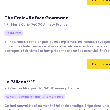
développement durable.
Découvrir 
The Craic - Refuge Gourmand
1 Pl. Marie Curie, 74000 Annecy, France
Restaurant
« The Craic », c’est bien plus qu’un simple mot. En Irlande, il évoque
ambiance chaleureuse, ce plaisir de se retrouver entre amis, de rir
partager, et de vivre l’instant présent dans un lieu convivial. Et c’es
exactement l’esprit que nous cultivons chaque jour !
Découvrir 
Le Pélican****
20 Rue des Marquisats, 74000 Annecy, France
Au vert
Vue imprenable
À la montagne
Ce tout nouvel établissement hôtelier de prestige, érigé dans un a