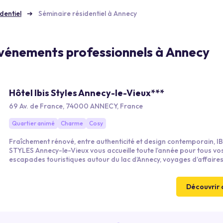
dentiel
Séminaire résidentiel à Annecy
 événements professionnels à Annecy
Hôtel Ibis Styles Annecy-le-Vieux***
69 Av. de France, 74000 ANNECY, France
Quartier animé
Charme
Cosy
Fraîchement rénové, entre authenticité et design contemporain, IB
STYLES Annecy-le-Vieux vous accueille toute l’année pour tous vos
escapades touristiques autour du lac d’Annecy, voyages d’affaire
Haute-Savoie, séminaires ou circuits organisés. Que vous voyagiez
couple ou en famille, vous apprécierez le confort et l’emplacement
privilégié de notre hôtel pour découvrir les charmes de la région
Découvrir 
annécienne.