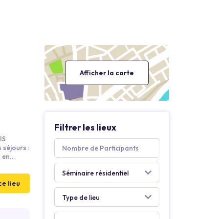
Afficher la carte
Filtrer les lieux
IS
 séjours :
s en
 seul, en
ce lieu