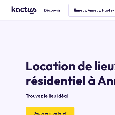
Découvrir
Annecy, Annecy, Haute
Location de lie
résidentiel à A
Trouvez le lieu idéal
Déposer mon brief