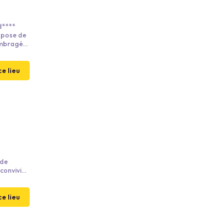
d****
ispose de
 ombragée
e loisirs,
ce lieu
 de
convivial
 confort,
t séjours
ce lieu