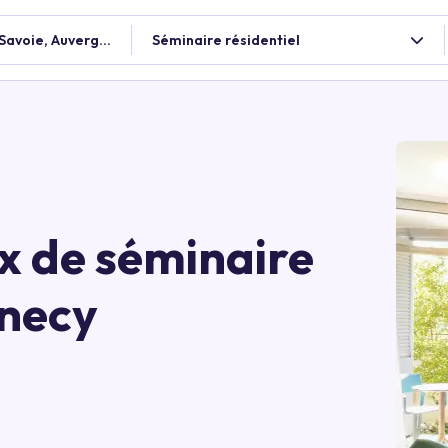
-Savoie, Auvergne-Rhône-Alpes, France
Séminaire résidentiel
ux de séminaire
nnecy