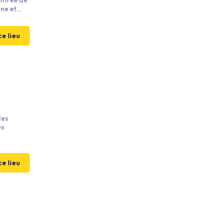
entrée de
nne et
éculaire,
 entre
 fleuron
ce lieu
des
us
ce lieu