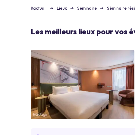
Kactus
Lieux
Séminaire
Séminaire rési
Les meilleurs lieux pour vos