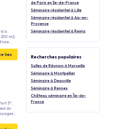
de Paris en île-de-France
Séminaire résidentiel à Lille
Séminaire résidentiel à Aix-en-
Provence
Séminaire résidentiel à Reims
rd à
 250 m2,
d’une
tudes,
e est à
ce lieu
Recherches populaires
nement
Salles de Réunion à Marseille
Séminaire à Montpellier
Séminaire à Deauville
Séminaire à Rennes
Château séminaire en Île-de-
France
ort 3*,
pied du
voyages
de notre