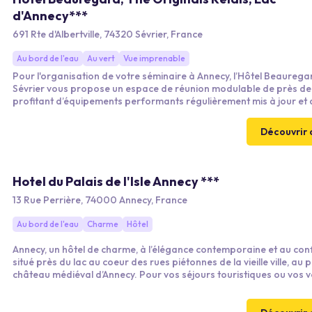
d'Annecy***
691 Rte d'Albertville, 74320 Sévrier, France
Au bord de l'eau
Au vert
Vue imprenable
Pour l'organisation de votre séminaire à Annecy, l’Hôtel Beaurega
Sévrier vous propose un espace de réunion modulable de près de
profitant d’équipements performants régulièrement mis à jour et 
connexion Wi-Fi par la fibre. Séminaires résidentiels, journées d’é
conférences, show-room, réunions professionnelles… Notre équip
Découvrir 
votre écoute et s’adapte à tous vos besoins pour organiser l’évé
d’entreprise à la hauteur de vos espérances.
Hotel du Palais de l'Isle Annecy ***
13 Rue Perrière, 74000 Annecy, France
Au bord de l'eau
Charme
Hôtel
Annecy, un hôtel de charme, à l’élégance contemporaine et au conf
situé près du lac au coeur des rues piétonnes de la vieille ville, au 
château médiéval d’Annecy. Pour vos séjours touristiques ou vos 
d’affaires, vous apprécierez l’accueil chaleureux et professionnel 
équipe. Notre établissement s’est engagé dans une démarche de