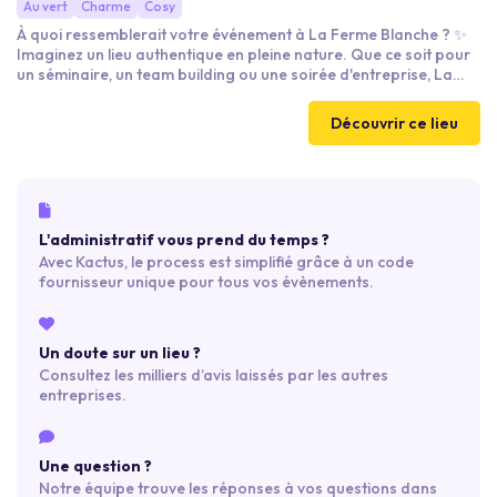
Au vert
Charme
Cosy
À quoi ressemblerait votre événement à La Ferme Blanche ? ✨
Imaginez un lieu authentique en pleine nature. Que ce soit pour
un séminaire, un team building ou une soirée d'entreprise, La
Ferme Blanche vous offre une atmosphère unique et
chaleureuse. Laissez-vous porter par la beauté des paysages,
Découvrir ce lieu
la tranquillité des espaces verts, et le cachet de notre ferme
rénovée. Ici, chaque événement devient un moment inoubliable.
L'administratif vous prend du temps ?
Avec Kactus, le process est simplifié grâce à un code
fournisseur unique pour tous vos évènements.
Un doute sur un lieu ?
Consultez les milliers d’avis laissés par les autres
entreprises.
Une question ?
Notre équipe trouve les réponses à vos questions dans