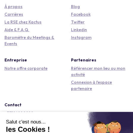
À propos
Blog
Carrières
Facebook
La RSE chez Kactus
Twitter
Aide & F.A.Q.
Linkedin
Baromètre du Meetings &
Instagram
Events
Entreprise
Partenaires
Notre offre corporate
Référencer mon lieu ou mon
activité
Connexion à l'espace
partenaire
Contact
+33184809292
hello@kactus.com