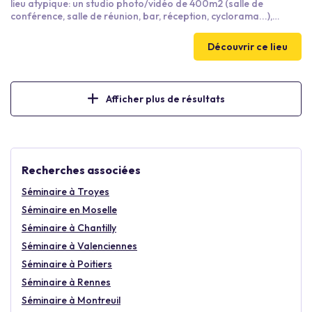
lieu atypique: un studio photo/vidéo de 400m2 (salle de
conférence, salle de réunion, bar, réception, cyclorama...),
offrant un vaste espace extérieur (jardins, cour zen, terrain de
pétanque...). Découvrez le Hangar:
Découvrir ce lieu
https://youtu.be/fl1JeO3XLNs?si=GiK1QhMZGylb17Li
Afficher plus de résultats
Recherches associées
Séminaire à Troyes
Séminaire en Moselle
Séminaire à Chantilly
Séminaire à Valenciennes
Séminaire à Poitiers
Séminaire à Rennes
Séminaire à Montreuil