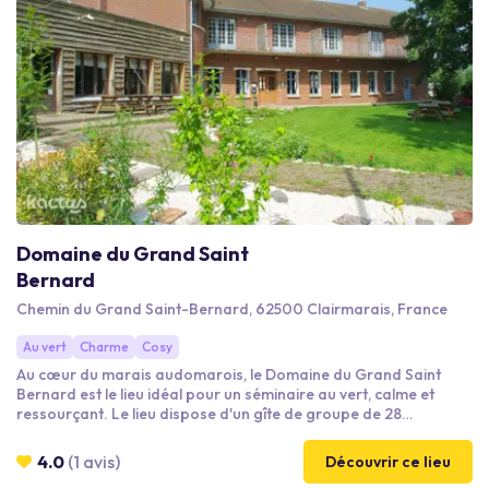
Domaine du Grand Saint
Bernard
Chemin du Grand Saint-Bernard, 62500 Clairmarais, France
Au vert
Charme
Cosy
Au cœur du marais audomarois, le Domaine du Grand Saint
Bernard est le lieu idéal pour un séminaire au vert, calme et
ressourçant. Le lieu dispose d'un gîte de groupe de 28
personnes pour vos séminaires résidentiels, d'une grande salle
de réunion, d'un estaminet au bord de l'eau (à 300 mètres), ainsi
4.0
(1 avis)
Découvrir ce lieu
que d'une large carte d'activités afin de découvrir le marais, de