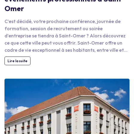
Omer
C’est décidé, votre prochaine conférence, journée de
formation, session de recrutement ou soirée
d’entreprise se tiendra à Saint-Omer ? Alors découvrez
ce que cette ville peut vous offrir. Saint-Omer offre un
cadre de vie exceptionnel à ses habitants, entre ville et
verdure. Cela la rend donc très agréables pour les
Lire la suite
visiteurs professionnels. Nous vous conseillons de
proposer à vos collaborateurs une dégustation des
produits locaux du terroir. Les goûts et les saveurs ne
vous décevront pas, et cela peut constituer un agréable
moment de team building ! D’ailleurs, à cet effet vous
pouvez aussi opter pour un escape game, une partie de
cricket, une partie de golf ou une découverte de la ville
en segway ! Si vous restez plusieurs jours, rendez-vous au
théâtre à l’italienne, un lieu somptueux que vos collègues
ne seront pas prêts d’oublier ! Pendant la pause déjeuner