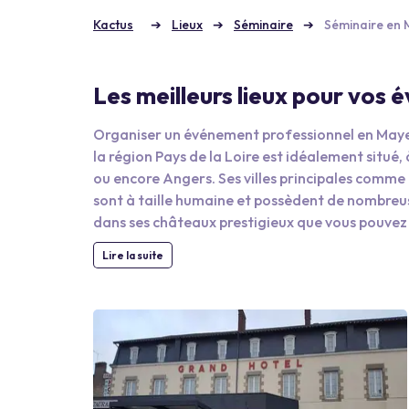
Kactus
Lieux
Séminaire
Séminaire en
Les meilleurs lieux pour vos
Organiser un événement professionnel en May
la région Pays de la Loire est idéalement situ
ou encore Angers. Ses villes principales com
sont à taille humaine et possèdent de nombreuse
dans ses châteaux prestigieux que vous pouvez l
recherche de lieux hors des sentiers battus pou
Lire la suite
satisfaire.