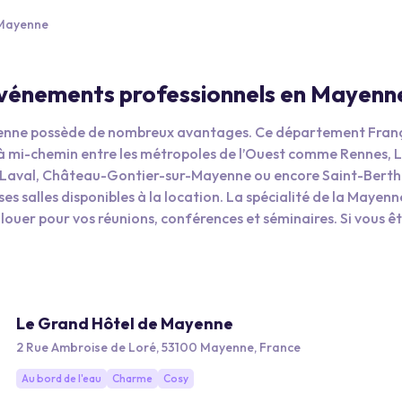
 Mayenne
 événements professionnels en Mayenn
enne possède de nombreux avantages. Ce département Franç
é, à mi-chemin entre les métropoles de l’Ouest comme Rennes, 
me Laval, Château-Gontier-sur-Mayenne ou encore Saint-Berth
s salles disponibles à la location. La spécialité de la Mayenn
ouer pour vos réunions, conférences et séminaires. Si vous êt
r marquer les esprits de vos convives, la Mayenne devrait vous
Le Grand Hôtel de Mayenne
2 Rue Ambroise de Loré, 53100 Mayenne, France
Au bord de l'eau
Charme
Cosy