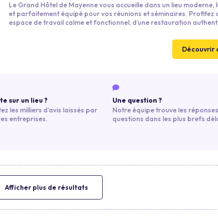
Le Grand Hôtel de Mayenne vous accueille dans un lieu moderne, 
et parfaitement équipé pour vos réunions et séminaires. Profitez 
espace de travail calme et fonctionnel, d’une restauration authent
base de produits locaux et d’un service attentionné qui accompa
chaque étape de votre événement.
Découvrir 
e sur un lieu ?
Une question ?
ez les milliers d’avis laissés par
Notre équipe trouve les réponses
res entreprises.
questions dans les plus brefs déla
Afficher plus de résultats