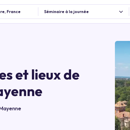
ire, France
Séminaire à la journée
es et lieux de
ayenne
n Mayenne