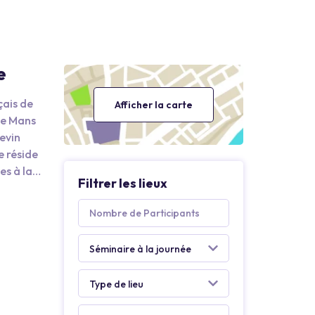
e
ais de
Afficher la carte
Le Mans
evin
e réside
es à la
Filtrer les lieux