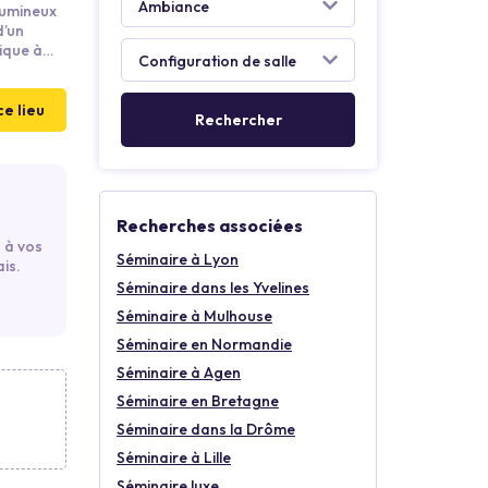
lumineux
d’un
ique à
gne
ce lieu
Recherches associées
 à vos
Séminaire à Lyon
is.
Séminaire dans les Yvelines
Séminaire à Mulhouse
Séminaire en Normandie
Séminaire à Agen
Séminaire en Bretagne
Séminaire dans la Drôme
Séminaire à Lille
Séminaire luxe