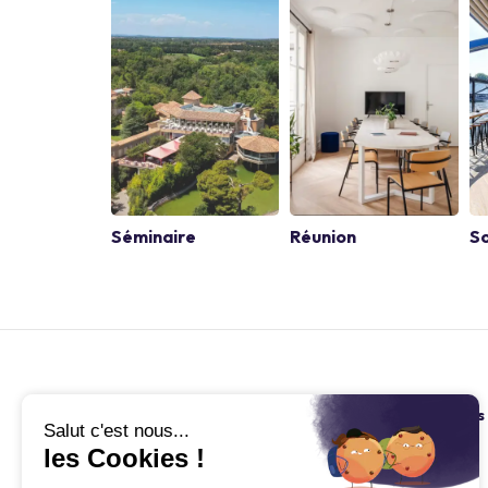
Séminaire
Réunion
So
Kactus
Retrouvez nous
À propos
Blog
Carrières
Facebook