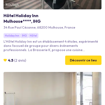
Hôtel Holiday Inn
Mulhouse****, IHG
34 Rue Paul Cézanne, 68200 Mulhouse, France
Holiday Inn
IHG
Hôtel
L'Hôtel Holiday Inn est un établissement 4 étoiles, expérimenté
dans l'accueil de groupe pour divers événements
professionnels. La Brasserie K, propose une cuisine
traditionnelle et contemporaine qui plaira au plus grand
nombre. Nous offrons un accès à l'espace de remise en forme
4.5
(2 avis)
Découvrir ce lieu
pour les résidents de l'hôtel, qui comprend un sauna, un
hammam, une piscine avec un espace bulles et une salle de
fitness.