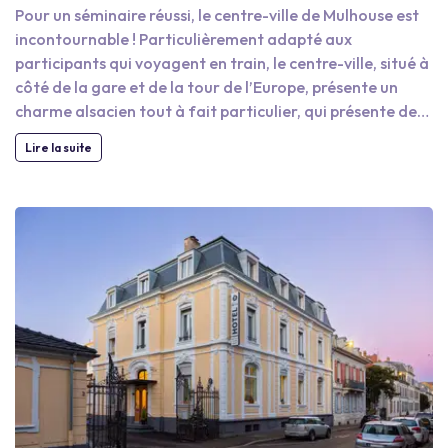
Pour un séminaire réussi, le centre-ville de Mulhouse est
incontournable ! Particulièrement adapté aux
participants qui voyagent en train, le centre-ville, situé à
côté de la gare et de la tour de l’Europe, présente un
charme alsacien tout à fait particulier, qui présente de
larges zones piétonnes et de nombreux attraits culturels.
Lire la suite
Après leur journée d’étude, le séminaire se poursuivra
agréablement avec la visite du musée des Beaux-Arts,
situé dans la Villa Steinbach. Pour une plongée dans
l’Histoire, ne négligez pas non plus le quartier Doller, un
ancien quartier industriel réhabilité qui abrite la Cité du
Train, ainsi que les Halles du Canal.