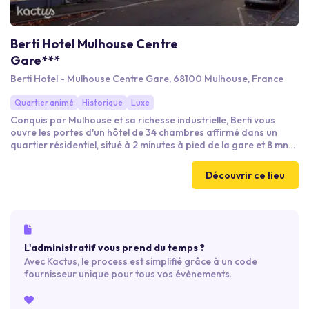
Berti Hotel Mulhouse Centre
Gare***
Berti Hotel - Mulhouse Centre Gare, 68100 Mulhouse, France
Quartier animé
Historique
Luxe
Conquis par Mulhouse et sa richesse industrielle, Berti vous
ouvre les portes d'un hôtel de 34 chambres affirmé dans un
quartier résidentiel, situé à 2 minutes à pied de la gare et 8 mn
du Centre Ville Historique. A côté de la SIM et sur les lignes Tram
desservants tous les Musées de la Ville. Berti prendra soin de
Découvrir ce lieu
vous et vous pourrez dormir, manger, boire, communiquer, vous
retrouver, booster votre créativité, travailler dans des Salons à
l'identité unique.
L'administratif vous prend du temps ?
Avec Kactus, le process est simplifié grâce à un code
fournisseur unique pour tous vos évènements.